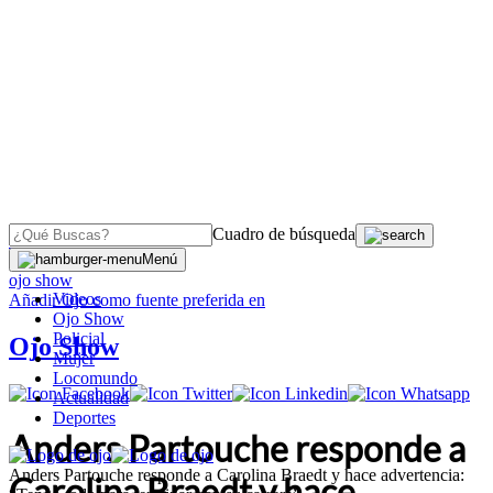
Cuadro de búsqueda
OJO
>
Menú
ojo show
Videos
Añadir
Ojo
como fuente preferida en
Ojo Show
Policial
Ojo Show
Mujer
Locomundo
Actualidad
Deportes
Anders Partouche responde a
Anders Partouche responde a Carolina Braedt y hace advertencia:
Carolina Braedt y hace