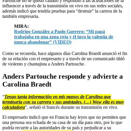
Partouche no se quedó callado y respondió a las acusaciones de la
influencer a través de la transmisión en vivo en sus redes sociales,
además indicó que tendría pruebas para “destruir” la carrera de la
también empresaria.
MIRA:
Rodrigo González a Paolo Guerero: “Mi papá
trabajaba en una zona roja y él tuvo la valentía de
nunca abandonar” (VIDEO)
Como se recuerda, hace algunos días Carolina Braedt anunció el fin
de su relación con el empresario y a través de un comunicado tildó
de violento y chantajista a Anders Partouche.
Anders Partouche responde y advierte a
Carolina Braedt
“
Tengo tanta información en mis manos de Carolina que
terminaría con su carrera y sus amistades. (…) Wow ella es muy
calculadora
”, señaló el francés durante su transmisión en vivo.
El empresario indicó que en Francia hay leyes que no permiten que
una persona sea echada de su casa de un día para otro, por lo que
podría recurrir a las autoridades de su país y perjudicar a su