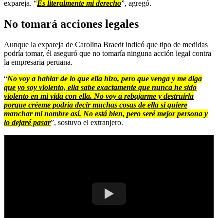
expareja. “
Es literalmente mi derecho
”, agregó.
No tomará acciones legales
Aunque la expareja de Carolina Braedt indicó que tipo de medidas
podría tomar, él aseguró que no tomaría ninguna acción legal contra
la empresaria peruana.
“
No voy a hablar de lo que ella hizo, pero que venga y me diga
que yo soy violento, ella sabe exactamente que nunca he sido
violento en mi vida con ella. No voy a rebajarme y destruirla
porque créeme podría decir muchas cosas de ella si quiere
manchar mi nombre así. No está bien, pero seré mejor persona y
lo dejaré pasar
”, sostuvo el extranjero.