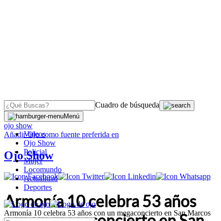
Cuadro de búsqueda
OJO
>
Menú
ojo show
Videos
Añadir
Ojo
como fuente preferida en
Ojo Show
Policial
Ojo Show
Mujer
Locomundo
Actualidad
Deportes
Armonía 10 celebra 53 años
Armonía 10 celebra 53 años con un megaconcierto en San Marcos
con un megaconcierto en San