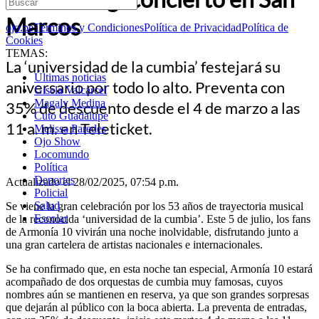
Marcos
ojo.pe
Términos y Condiciones
Política de Privacidad
Política de
Cookies
TEMAS:
La ‘universidad de la cumbia’ festejará su
Últimas noticias
aniversario por todo lo alto. Preventa con
Gisela Valcarcel
Magaly Medina
35% de descuento desde el 4 de marzo a las
Cuto Guadalupe
11 a. m. en Teleticket.
Melissa Paredes
Ojo Show
Locomundo
Política
Deportes
Actualizado el 28/02/2025, 07:54 p.m.
Policial
Salud
Se viene la gran celebración por los 53 años de trayectoria musical
Escolar
de la reconocida ‘universidad de la cumbia’. Este 5 de julio, los fans
de Armonía 10 vivirán una noche inolvidable, disfrutando junto a
una gran cartelera de artistas nacionales e internacionales.
Se ha confirmado que, en esta noche tan especial, Armonía 10 estará
acompañado de dos orquestas de cumbia muy famosas, cuyos
nombres aún se mantienen en reserva, ya que son grandes sorpresas
que dejarán al público con la boca abierta. La preventa de entradas,