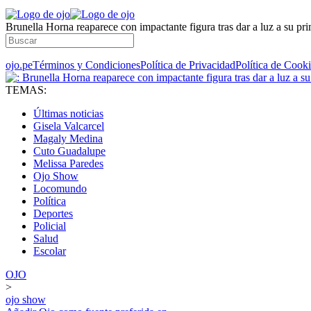
Brunella Horna reaparece con impactante figura tras dar a luz a su pri
ojo.pe
Términos y Condiciones
Política de Privacidad
Política de Cook
TEMAS:
Últimas noticias
Gisela Valcarcel
Magaly Medina
Cuto Guadalupe
Melissa Paredes
Ojo Show
Locomundo
Política
Deportes
Policial
Salud
Escolar
OJO
>
ojo show