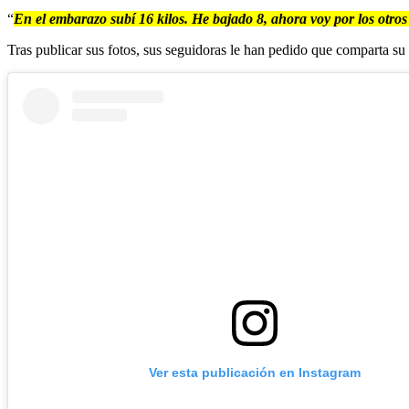
“
En el embarazo subí 16 kilos. He bajado 8, ahora voy por los otro
Tras publicar sus fotos, sus seguidoras le han pedido que comparta su 
Ver esta publicación en Instagram