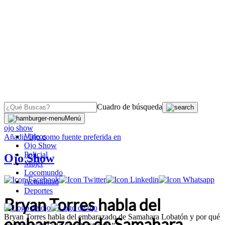
Cuadro de búsqueda
OJO
>
Menú
ojo show
Videos
Añadir
Ojo
como fuente preferida en
Ojo Show
Policial
Ojo Show
Mujer
Locomundo
Actualidad
Deportes
Bryan Torres habla del
Bryan Torres habla del embarazado de Samahara Lobatón y por qué
embarazado de Samahara