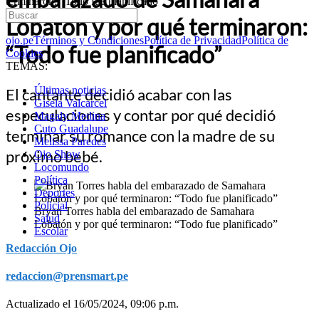
terminaron: “Todo fue planificado”
Lobatón y por qué terminaron:
ojo.pe
Términos y Condiciones
Política de Privacidad
Política de
“Todo fue planificado”
Cookies
TEMAS:
Últimas noticias
El cantante decidió acabar con las
Gisela Valcarcel
especulaciones y contar por qué decidió
Magaly Medina
Cuto Guadalupe
terminar su romance con la madre de su
Melissa Paredes
próximo bebé.
Ojo Show
Locomundo
Política
Deportes
Policial
Bryan Torres habla del embarazado de Samahara
Salud
Lobatón y por qué terminaron: “Todo fue planificado”
Escolar
Redacción Ojo
redaccion@prensmart.pe
Actualizado el 16/05/2024, 09:06 p.m.