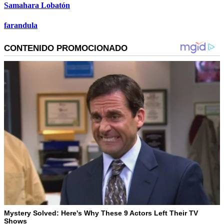
Samahara Lobatón
farandula