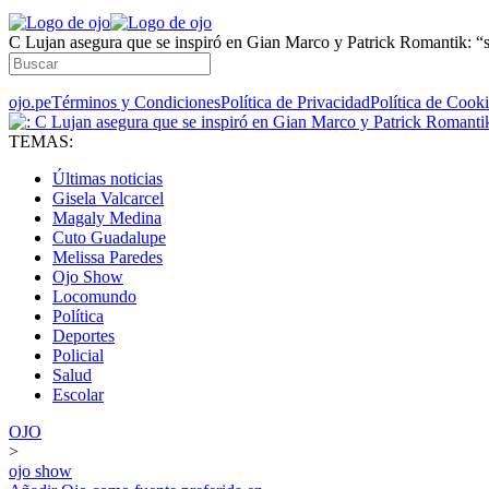
C Lujan asegura que se inspiró en Gian Marco y Patrick Romantik: “s
ojo.pe
Términos y Condiciones
Política de Privacidad
Política de Cook
TEMAS:
Últimas noticias
Gisela Valcarcel
Magaly Medina
Cuto Guadalupe
Melissa Paredes
Ojo Show
Locomundo
Política
Deportes
Policial
Salud
Escolar
OJO
>
ojo show