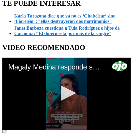
TE PUEDE INTERESAR
Karla Tarazona dice que ya no es ‘Chabelear’ sino
‘Fiorelear’: “ellas destruyeron dos matrimonios”
Janet Barboza cuestiona a Tula Rodríguez e hijos de
Carmona: “El dinero está por más de la sangre”
VIDEO RECOMENDADO
Magaly Medina responde sobre los polémicos ‘6 minutos’ en la parroquia: “Ese día no fui a firmar”
0