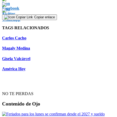
seconds
of
1
minute,
Copiar enlace
48
seconds
TAGS RELACIONADOS
Carlos Cacho
Magaly Medina
Gisela Valcárcel
América Hoy
NO TE PIERDAS
Contenido de
Ojo