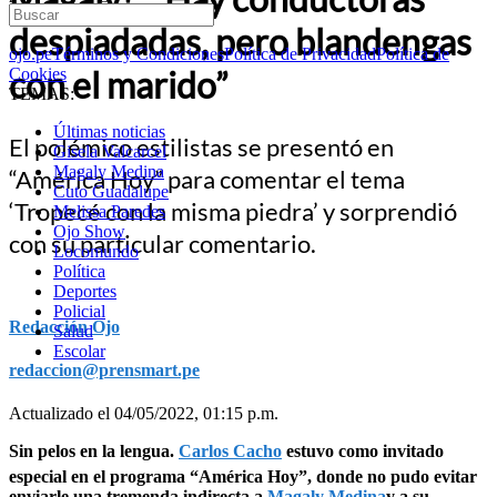
despiadadas, pero blandengas
ojo.pe
Términos y Condiciones
Política de Privacidad
Política de
con el marido”
Cookies
TEMAS:
Últimas noticias
El polémico estilistas se presentó en
Gisela Valcarcel
Magaly Medina
“América Hoy” para comentar el tema
Cuto Guadalupe
‘Tropecé con la misma piedra’ y sorprendió
Melissa Paredes
Ojo Show
con su particular comentario.
Locomundo
Política
Deportes
Policial
Redacción Ojo
Salud
Escolar
redaccion@prensmart.pe
Actualizado el 04/05/2022, 01:15 p.m.
Sin pelos en la lengua.
Carlos Cacho
estuvo como invitado
especial en el programa “América Hoy”, donde no pudo evitar
enviarle una tremenda indirecta a
Magaly Medina
y a su