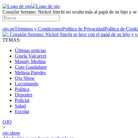
Corazón Serrano: Nickol Sinchi no oculta más al papá de su hijo y se
ojo.pe
Términos y Condiciones
Política de Privacidad
Política de Cook
TEMAS:
Últimas noticias
Gisela Valcarcel
Magaly Medina
Cuto Guadalupe
Melissa Paredes
Ojo Show
Locomundo
Política
Deportes
Policial
Salud
Escolar
OJO
>
ojo show