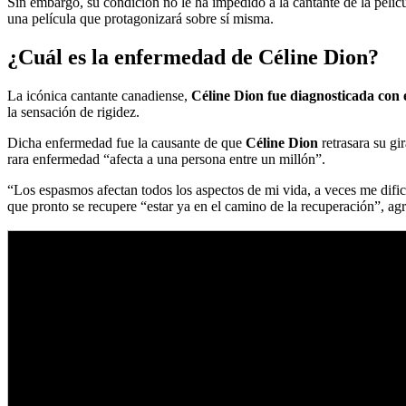
Sin embargo, su condición no le ha impedido a la cantante de la pelíc
una película que protagonizará sobre sí misma.
¿Cuál es la enfermedad de Céline Dion?
La icónica cantante canadiense,
Céline Dion fue diagnosticada con 
la sensación de rigidez.
Dicha enfermedad fue la causante de que
Céline Dion
retrasara su gi
rara enfermedad “afecta a una persona entre un millón”.
“Los espasmos afectan todos los aspectos de mi vida, a veces me dific
que pronto se recupere “estar ya en el camino de la recuperación”, ag