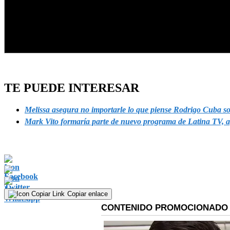
TE PUEDE INTERESAR
Melissa asegura no importarle lo que piense Rodrigo Cuba s
Mark Vito formaría parte de nuevo programa de Latina TV, 
Copiar enlace