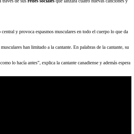
a través de sus
redes sociales
que lanzará cuatro nuevas canciones y
so central y provoca espasmos musculares en todo el cuerpo lo que da
musculares han limitado a la cantante. En palabras de la cantante, su
 como lo hacía antes”, explica la cantante canadiense y además espera