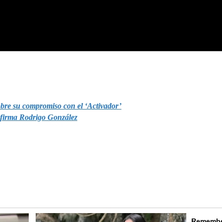
obre su compromiso con el ‘Activador’
afirma Rodrigo González