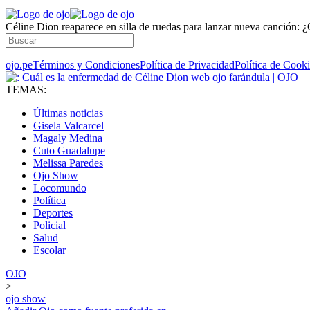
Céline Dion reaparece en silla de ruedas para lanzar nueva canción: ¿
ojo.pe
Términos y Condiciones
Política de Privacidad
Política de Cook
TEMAS:
Últimas noticias
Gisela Valcarcel
Magaly Medina
Cuto Guadalupe
Melissa Paredes
Ojo Show
Locomundo
Política
Deportes
Policial
Salud
Escolar
OJO
>
ojo show