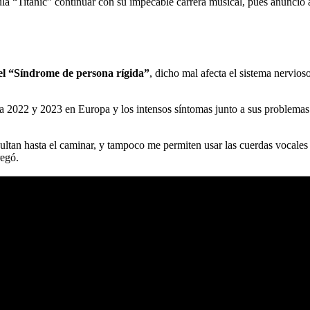
ula “Titanic” continuar con su impecable carrera musical, pues anunció 
el “Síndrome de persona rígida”
, dicho mal afecta el sistema nervio
ra 2022 y 2023 en Europa y los intensos síntomas junto a sus problemas 
ultan hasta el caminar, y tampoco me permiten usar las cuerdas vocales
regó.