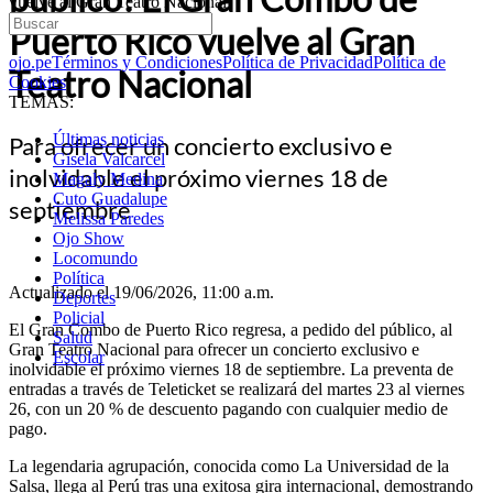
vuelve al Gran Teatro Nacional
Puerto Rico vuelve al Gran
ojo.pe
Términos y Condiciones
Política de Privacidad
Política de
Teatro Nacional
Cookies
TEMAS:
Últimas noticias
Para ofrecer un concierto exclusivo e
Gisela Valcarcel
inolvidable el próximo viernes 18 de
Magaly Medina
Cuto Guadalupe
septiembre
Melissa Paredes
Ojo Show
Locomundo
Política
Actualizado el 19/06/2026, 11:00 a.m.
Deportes
Policial
El Gran Combo de Puerto Rico regresa, a pedido del público, al
Salud
Gran Teatro Nacional para ofrecer un concierto exclusivo e
Escolar
inolvidable el próximo viernes 18 de septiembre. La preventa de
entradas a través de Teleticket se realizará del martes 23 al viernes
26, con un 20 % de descuento pagando con cualquier medio de
pago.
La legendaria agrupación, conocida como La Universidad de la
Salsa, llega al Perú tras una exitosa gira internacional, demostrando