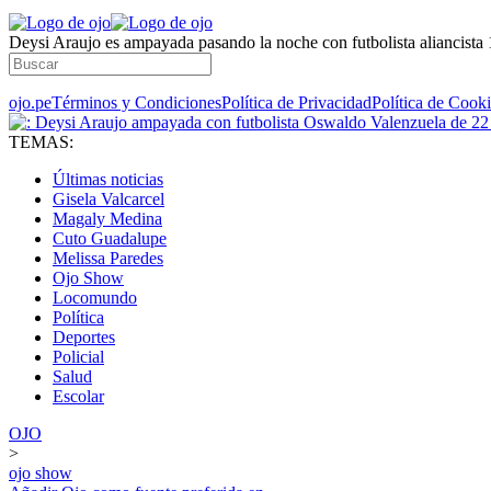
Deysi Araujo es ampayada pasando la noche con futbolista aliancista
ojo.pe
Términos y Condiciones
Política de Privacidad
Política de Cook
TEMAS:
Últimas noticias
Gisela Valcarcel
Magaly Medina
Cuto Guadalupe
Melissa Paredes
Ojo Show
Locomundo
Política
Deportes
Policial
Salud
Escolar
OJO
>
ojo show