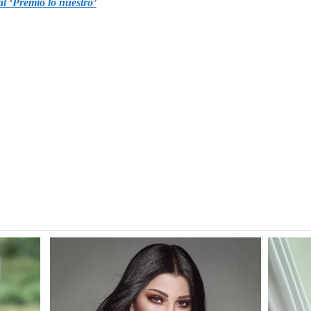
l ‘Premio lo nuestro’