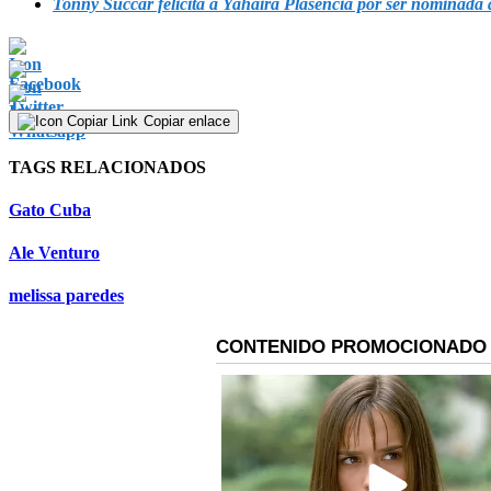
Tonny Succar felicita a Yahaira Plasencia por ser nominada a
Copiar enlace
TAGS RELACIONADOS
Gato Cuba
Ale Venturo
melissa paredes