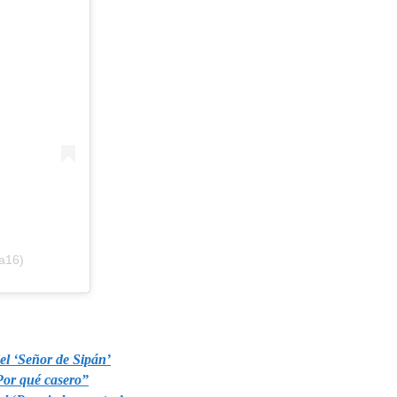
a16)
del ‘Señor de Sipán’
“Por qué casero”