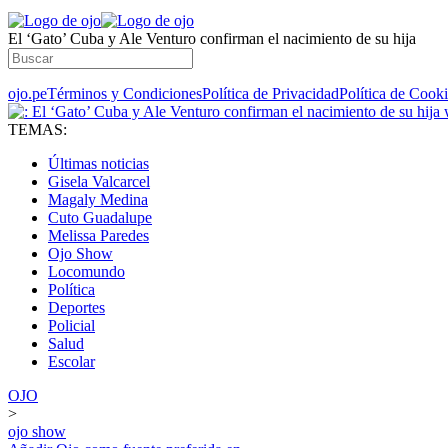
El ‘Gato’ Cuba y Ale Venturo confirman el nacimiento de su hija
ojo.pe
Términos y Condiciones
Política de Privacidad
Política de Cook
TEMAS:
Últimas noticias
Gisela Valcarcel
Magaly Medina
Cuto Guadalupe
Melissa Paredes
Ojo Show
Locomundo
Política
Deportes
Policial
Salud
Escolar
OJO
>
ojo show