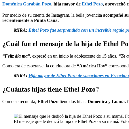
Doménica Garabán Pozo
, hija mayor de
Ethel Pozo
, aprovechó e
Por medio de su cuenta de Instagram, la bella jovencita
acompañó su b
recientemente a Punta Cana.
MIRA:
Ethel Pozo fue sorprendida con un increíble regalo p
¿Cuál fue el mensaje de la hija de Ethel P
“Feliz día ma”
, expresó en un inicio la adolescente de 15 años.
“Te 
Como era de esperarse, la conductora de
“América Hoy”
correspondi
MIRA:
Hija mayor de Ethel Pozo de vacaciones en Escocia:
¿Cuántas hijas tiene Ethel Pozo?
Como se recuerda,
Ethel Pozo
tiene dos hijas:
Doménica
y
Luana,
f
El mensaje que le dedicó la hija de Ethel Pozo a su mamá. Fot