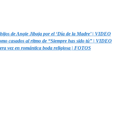
hijos de Angie Jibaja por el ‘Día de la Madre’ | VIDEO
como casados al ritmo de “Siempre has sido tú” | VIDEO
rcera vez en romántica boda religiosa | FOTOS