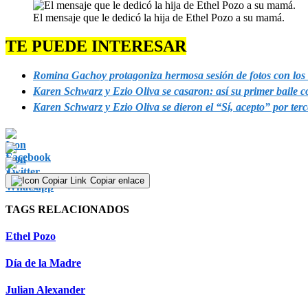
El mensaje que le dedicó la hija de Ethel Pozo a su mamá.
TE PUEDE INTERESAR
Romina Gachoy protagoniza hermosa sesión de fotos con los 
Karen Schwarz y Ezio Oliva se casaron: así su primer baile 
Karen Schwarz y Ezio Oliva se dieron el “Sí, acepto” por te
Copiar enlace
TAGS RELACIONADOS
Ethel Pozo
Día de la Madre
Julian Alexander