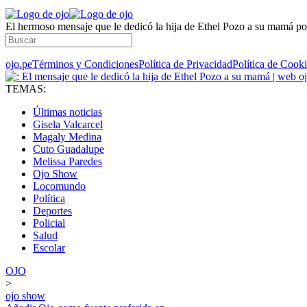
El hermoso mensaje que le dedicó la hija de Ethel Pozo a su mamá por
ojo.pe
Términos y Condiciones
Política de Privacidad
Política de Cook
TEMAS:
Últimas noticias
Gisela Valcarcel
Magaly Medina
Cuto Guadalupe
Melissa Paredes
Ojo Show
Locomundo
Política
Deportes
Policial
Salud
Escolar
OJO
>
ojo show