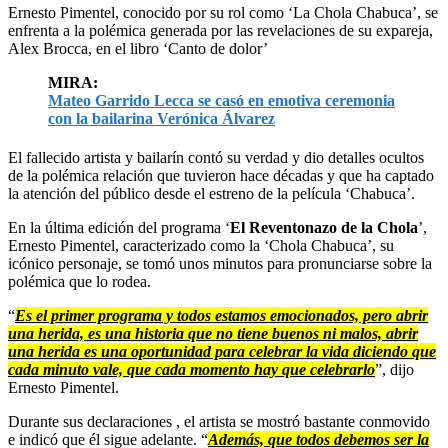
Ernesto Pimentel, conocido por su rol como ‘La Chola Chabuca’, se
enfrenta a la polémica generada por las revelaciones de su expareja,
Alex Brocca, en el libro ‘Canto de dolor’
MIRA:
Mateo Garrido Lecca se casó en emotiva ceremonia
con la bailarina Verónica Álvarez
El fallecido artista y bailarín contó su verdad y dio detalles ocultos
de la polémica relación que tuvieron hace décadas y que ha captado
la atención del público desde el estreno de la película ‘Chabuca’.
En la última edición del programa ‘
El Reventonazo de la Chola
’,
Ernesto Pimentel, caracterizado como la ‘Chola Chabuca’, su
icónico personaje, se tomó unos minutos para pronunciarse sobre la
polémica que lo rodea.
“
Es el primer programa y todos estamos emocionados, pero abrir
una herida, es una historia que no tiene buenos ni malos, abrir
una herida es una oportunidad para celebrar la vida diciendo que
cada minuto vale, que cada momento hay que celebrarlo
”, dijo
Ernesto Pimentel.
Durante sus declaraciones , el artista se mostró bastante conmovido
e indicó que él sigue adelante. “
Además, que todos debemos ser la