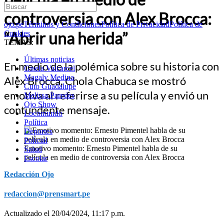
controversia con Alex Brocca:
ojo.pe
Términos y Condiciones
Política de Privacidad
Política de
“Abrir una herida”
Cookies
TEMAS:
Últimas noticias
En medio de la polémica sobre su historia con
Gisela Valcarcel
Magaly Medina
Alex Brocca, Chola Chabuca se mostró
Cuto Guadalupe
emotiva al referirse a su película y envió un
Melissa Paredes
Ojo Show
contundente mensaje.
Locomundo
Política
Deportes
Policial
Emotivo momento: Ernesto Pimentel habla de su
Salud
película en medio de controversia con Alex Brocca
Escolar
Redacción Ojo
redaccion@prensmart.pe
Actualizado el 20/04/2024, 11:17 p.m.