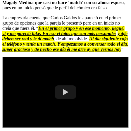
Magaly Medina que casi no hace ‘match’ con su ahora esposo
,
pues en un inicio pensó que le perfil del cómico era falso.
La empresaria cuenta que Carlos Galdós le apareció en el primer
grupo de opciones que la pareja le presentó pero en un inicio no
creía que fuera él. “
En el primer grupo y en ese momento, llegué,
vi y me pareció fake. En eso vi fotos que son más personales
y dije
deben ser real y le di match
, de ahí me olvidé.
Al día siguiente cojo
el teléfono y tenía un match. Y empezamos a conversar todo el día,
super gracioso y de hecho ese día él me dice ay que vernos hoy
”.