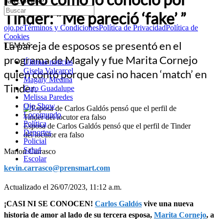
pareció ‘fake’ ”
Tinder: “Me pareció ‘fake’ ”
ojo.pe
Términos y Condiciones
Política de Privacidad
Política de
Cookies
La pareja de esposos se presentó en el
TEMAS:
programa de Magaly y fue Marita Cornejo
Últimas noticias
Gisela Valcarcel
quien contó porque casi no hacen ‘match’ en
Magaly Medina
Tinder.
Cuto Guadalupe
Melissa Paredes
Ojo Show
Locomundo
Política
Esposa de Carlos Galdós pensó que el perfil de Tinder
Deportes
del locutor era falso
Policial
Salud
Marlon Carrasco
Escolar
kevin.carrasco@prensmart.com
Actualizado el 26/07/2023, 11:12 a.m.
¡CASI NI SE CONOCEN!
Carlos Galdós
vive una nueva
historia de amor al lado de su tercera esposa,
Marita Cornejo
, a