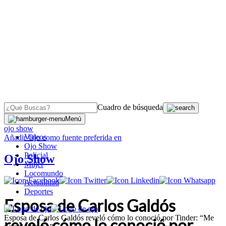
Cuadro de búsqueda
OJO
>
Menú
ojo show
Videos
Añadir
Ojo
como fuente preferida en
Ojo Show
Policial
Ojo Show
Mujer
Locomundo
Actualidad
Deportes
Esposa de Carlos Galdós
Esposa de Carlos Galdós reveló cómo lo conoció por Tinder: “Me
reveló cómo lo conoció por