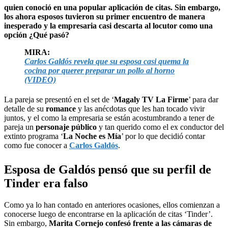
quien conoció en una popular aplicación de citas. Sin embargo,
los ahora esposos tuvieron su primer encuentro de manera
inesperado y la empresaria casi descarta al locutor como una
opción ¿Qué pasó?
MIRA:
Carlos Galdós revela que su esposa casi quema la
cocina por querer preparar un pollo al horno
(VIDEO)
La pareja se presentó en el set de ‘
Magaly TV La Firme
’ para dar
detalle de su
romance
y las anécdotas que les han tocado vivir
juntos, y el como la empresaria se están acostumbrando a tener de
pareja un
personaje público
y tan querido como el ex conductor del
extinto programa ‘
La Noche es Mía
’ por lo que decidió contar
como fue conocer a
Carlos Galdós
.
Esposa de Galdós pensó que su perfil de
Tinder era falso
Como ya lo han contado en anteriores ocasiones, ellos comienzan a
conocerse luego de encontrarse en la aplicación de citas ‘Tinder’.
Sin embargo,
Marita Cornejo confesó frente a las cámaras de