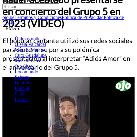
del Grupo 5 en 2023 (VIDEO)
en concierto del Grupo 5 en
ojo.pe
Términos y Condiciones
Política de Privacidad
Política de
2023 (VIDEO)
Cookies
TEMAS:
Últimas noticias
El popular cantante utilizó sus redes sociales
Gisela Valcarcel
para sincerarse por a su polémica
Magaly Medina
Cuto Guadalupe
presentación al interpretar “Adiós Amor” en
Melissa Paredes
el aniversario del Grupo 5.
Ojo Show
Locomundo
Política
Deportes
Policial
Salud
Escolar