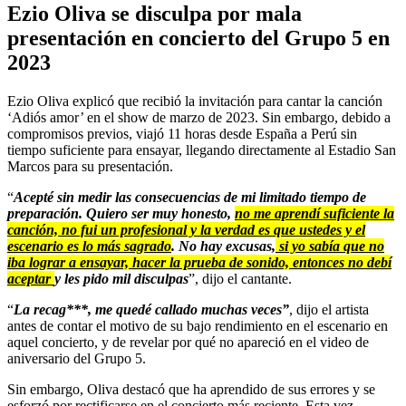
Ezio Oliva se disculpa por mala
presentación en concierto del Grupo 5 en
2023
Ezio Oliva explicó que recibió la invitación para cantar la canción
‘Adiós amor’ en el show de marzo de 2023. Sin embargo, debido a
compromisos previos, viajó 11 horas desde España a Perú sin
tiempo suficiente para ensayar, llegando directamente al Estadio San
Marcos para su presentación.
“
Acepté sin medir las consecuencias de mi limitado tiempo de
preparación. Quiero ser muy honesto,
no me aprendí suficiente la
canción, no fui un profesional y la verdad es que ustedes y el
escenario es lo más sagrado
. No hay excusas,
si yo sabía que no
iba lograr a ensayar, hacer la prueba de sonido, entonces no debí
aceptar
y les pido mil disculpas
”, dijo el cantante.
“
La recag***, me quedé callado muchas veces”
, dijo el artista
antes de contar el motivo de su bajo rendimiento en el escenario en
aquel concierto, y de revelar por qué no apareció en el video de
aniversario del Grupo 5.
Sin embargo, Oliva destacó que ha aprendido de sus errores y se
esforzó por rectificarse en el concierto más reciente. Esta vez,