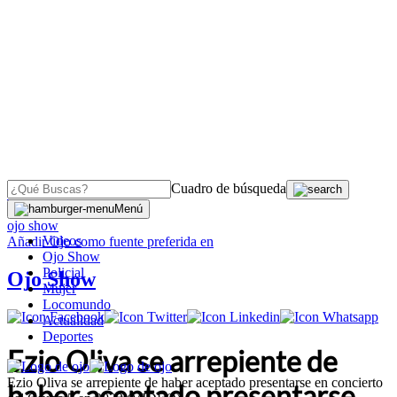
Cuadro de búsqueda
OJO
>
Menú
ojo show
Videos
Añadir
Ojo
como fuente preferida en
Ojo Show
Policial
Ojo Show
Mujer
Locomundo
Actualidad
Deportes
Ezio Oliva se arrepiente de
Ezio Oliva se arrepiente de haber aceptado presentarse en concierto
haber aceptado presentarse