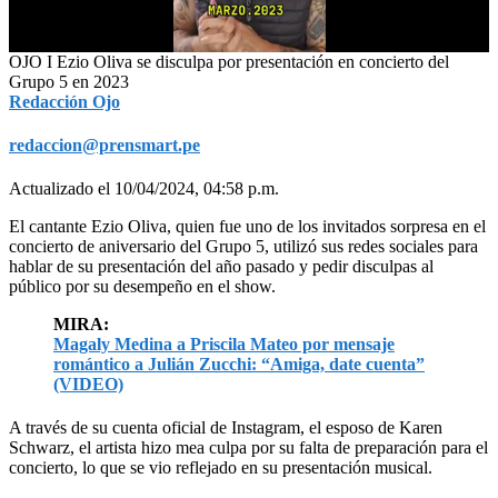
0
OJO I Ezio Oliva se disculpa por presentación en concierto del
of
Grupo 5 en 2023
2
Redacción Ojo
minutes,
19
redaccion@prensmart.pe
seconds
Actualizado el 10/04/2024, 04:58 p.m.
El cantante Ezio Oliva, quien fue uno de los invitados sorpresa en el
concierto de aniversario del Grupo 5, utilizó sus redes sociales para
hablar de su presentación del año pasado y pedir disculpas al
público por su desempeño en el show.
MIRA:
Magaly Medina a Priscila Mateo por mensaje
romántico a Julián Zucchi: “Amiga, date cuenta”
(VIDEO)
A través de su cuenta oficial de Instagram, el esposo de Karen
Schwarz, el artista hizo mea culpa por su falta de preparación para el
concierto, lo que se vio reflejado en su presentación musical.