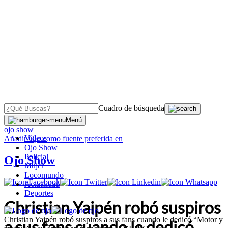
Cuadro de búsqueda
OJO
>
Menú
ojo show
Videos
Añadir
Ojo
como fuente preferida en
Ojo Show
Policial
Ojo Show
Mujer
Locomundo
Actualidad
Deportes
Christian Yaipén robó suspiros
Christian Yaipén robó suspiros a sus fans cuando le dedicó “Motor y
a sus fans cuando le dedicó