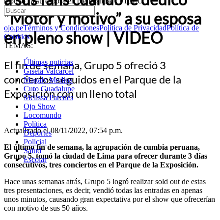
motivo” a su esposa en pleno show | VIDEO
“Motor y motivo” a su esposa
ojo.pe
Términos y Condiciones
Política de Privacidad
Política de
en pleno show | VIDEO
Cookies
TEMAS:
Últimas noticias
El fin de semana, Grupo 5 ofreció 3
Gisela Valcarcel
conciertos seguidos en el Parque de la
Magaly Medina
Cuto Guadalupe
Exposición con un lleno total
Melissa Paredes
Ojo Show
Locomundo
Política
Actualizado el 08/11/2022, 07:54 p.m.
Deportes
Policial
El último fin de semana, la agrupación de cumbia peruana,
Salud
Grupo 5, tomó la ciudad de Lima para ofrecer durante 3 días
Escolar
consecutivos, tres conciertos en el Parque de la Exposición.
Hace unas semanas atrás, Grupo 5 logró realizar sold out de estas
tres presentaciones, es decir, vendió todas las entradas en apenas
unos minutos, causando gran expectativa por el show que ofrecerían
con motivo de sus 50 años.