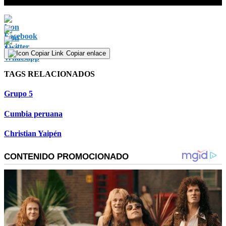
0
seconds
of
0
seconds
Copiar enlace
TAGS RELACIONADOS
Grupo 5
Cumbia peruana
Christian Yaipén