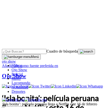
Cuadro de búsqueda
OJO
>
Menú
ojo show
Videos
Añadir
Ojo
como fuente preferida en
Ojo Show
Policial
Ojo Show
Mujer
Locomundo
Actualidad
Deportes
‘Isla bonita’: película peruana
‘Isla bonita’: película peruana llega a Netflix este 16 de febrero
llega a Netflix este 16 de