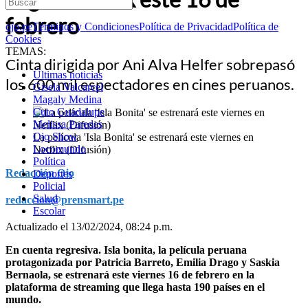
febrero
ojo.pe
Términos y Condiciones
Política de Privacidad
Política de
Cookies
TEMAS:
Cinta dirigida por Ani Alva Helfer sobrepasó
Últimas noticias
los 600 mil espectadores en cines peruanos.
Gisela Valcarcel
Magaly Medina
Cuto Guadalupe
Melissa Paredes
Ojo Show
La película 'Isla Bonita' se estrenará este viernes en
Locomundo
Netflix (Difusión)
Política
Redacción Ojo
Deportes
Policial
Salud
redaccion@prensmart.pe
Escolar
Actualizado el 13/02/2024, 08:24 p.m.
En cuenta regresiva. Isla bonita, la película peruana
protagonizada por Patricia Barreto, Emilia Drago y Saskia
Bernaola, se estrenará este viernes 16 de febrero en la
plataforma de streaming que llega hasta 190 países en el
mundo.