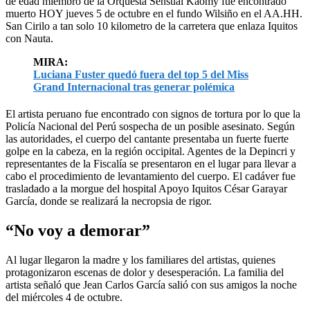
de edad miembro de la Orquesta Sensual Kaomy fue encontrado
muerto HOY jueves 5 de octubre en el fundo Wilsiño en el AA.HH.
San Cirilo a tan solo 10 kilometro de la carretera que enlaza Iquitos
con Nauta.
MIRA:
Luciana Fuster quedó fuera del top 5 del Miss
Grand Internacional tras generar polémica
El artista peruano fue encontrado con signos de tortura por lo que la
Policía Nacional del Perú sospecha de un posible asesinato. Según
las autoridades, el cuerpo del cantante presentaba un fuerte fuerte
golpe en la cabeza, en la región occipital. Agentes de la Depincri y
representantes de la Fiscalía se presentaron en el lugar para llevar a
cabo el procedimiento de levantamiento del cuerpo. El cadáver fue
trasladado a la morgue del hospital Apoyo Iquitos César Garayar
García, donde se realizará la necropsia de rigor.
“No voy a demorar”
Al lugar llegaron la madre y los familiares del artistas, quienes
protagonizaron escenas de dolor y desesperación. La familia del
artista señaló que Jean Carlos García salió con sus amigos la noche
del miércoles 4 de octubre.