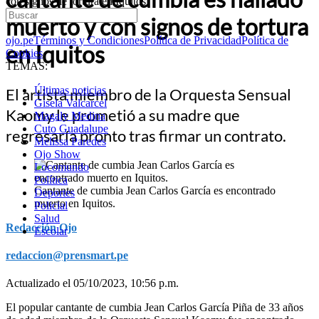
con signos de tortura en Iquitos
muerto y con signos de tortura
ojo.pe
Términos y Condiciones
Política de Privacidad
Política de
en Iquitos
Cookies
TEMAS:
Últimas noticias
El artista miembro de la Orquesta Sensual
Gisela Valcarcel
Kaomy le prometió a su madre que
Magaly Medina
Cuto Guadalupe
regresaría pronto tras firmar un contrato.
Melissa Paredes
Ojo Show
Locomundo
Política
Cantante de cumbia Jean Carlos García es encontrado
Deportes
muerto en Iquitos.
Policial
Salud
Redacción Ojo
Escolar
redaccion@prensmart.pe
Actualizado el 05/10/2023, 10:56 p.m.
El popular cantante de cumbia Jean Carlos García Piña de 33 años