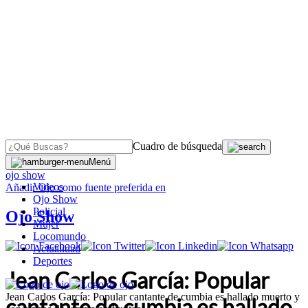
Cuadro de búsqueda
OJO
>
Menú
ojo show
Videos
Añadir
Ojo
como fuente preferida en
Ojo Show
Policial
Ojo Show
Mujer
Locomundo
Actualidad
Deportes
Jean Carlos García: Popular
Jean Carlos García: Popular cantante de cumbia es hallado muerto y
cantante de cumbia es hallado