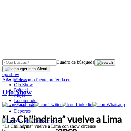
Cuadro de búsqueda
OJO
>
Menú
ojo show
Videos
Añadir
Ojo
como fuente preferida en
Ojo Show
Policial
Ojo Show
Mujer
Locomundo
Actualidad
Deportes
“La Chilindrina” vuelve a Lima
“La Chilindrina” vuelve a Lima con show circense
con show circense