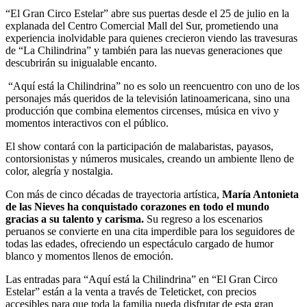
“El Gran Circo Estelar” abre sus puertas desde el 25 de julio en la
explanada del Centro Comercial Mall del Sur, prometiendo una
experiencia inolvidable para quienes crecieron viendo las travesuras
de “La Chilindrina” y también para las nuevas generaciones que
descubrirán su inigualable encanto.
“Aquí está la Chilindrina” no es solo un reencuentro con uno de los
personajes más queridos de la televisión latinoamericana, sino una
producción que combina elementos circenses, música en vivo y
momentos interactivos con el público.
El show contará con la participación de malabaristas, payasos,
contorsionistas y números musicales, creando un ambiente lleno de
color, alegría y nostalgia.
Con más de cinco décadas de trayectoria artística,
María Antonieta
de las Nieves ha conquistado corazones en todo el mundo
gracias a su talento y carisma.
Su regreso a los escenarios
peruanos se convierte en una cita imperdible para los seguidores de
todas las edades, ofreciendo un espectáculo cargado de humor
blanco y momentos llenos de emoción.
Las entradas para “Aquí está la Chilindrina” en “El Gran Circo
Estelar” están a la venta a través de Teleticket, con precios
accesibles para que toda la familia pueda disfrutar de esta gran