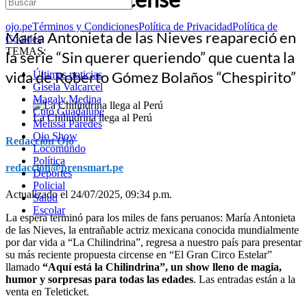
ojo.pe
Términos y Condiciones
Política de Privacidad
Política de
María Antonieta de las Nieves reapareció en
Cookies
TEMAS:
la serie “Sin querer queriendo” que cuenta la
vida de Roberto Gómez Bolaños “Chespirito”
Últimas noticias
Gisela Valcarcel
Magaly Medina
Cuto Guadalupe
La Chilindrina llega al Perú
Melissa Paredes
Ojo Show
Redacción Ojo
Locomundo
Política
redaccion@prensmart.pe
Deportes
Policial
Actualizado el 24/07/2025, 09:34 p.m.
Salud
Escolar
La espera terminó para los miles de fans peruanos: María Antonieta
de las Nieves, la entrañable actriz mexicana conocida mundialmente
por dar vida a “La Chilindrina”, regresa a nuestro país para presentar
su más reciente propuesta circense en “El Gran Circo Estelar”
llamado
“Aquí está la Chilindrina”, un show lleno de magia,
humor y sorpresas para todas las edades
. Las entradas están a la
venta en Teleticket.