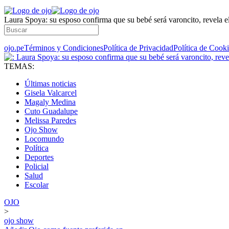
Laura Spoya: su esposo confirma que su bebé será varoncito, revela e
ojo.pe
Términos y Condiciones
Política de Privacidad
Política de Cook
TEMAS:
Últimas noticias
Gisela Valcarcel
Magaly Medina
Cuto Guadalupe
Melissa Paredes
Ojo Show
Locomundo
Política
Deportes
Policial
Salud
Escolar
OJO
>
ojo show