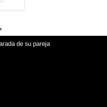
an)
a
arada de su pareja