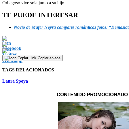
0
Orbegoso vive sola junto a su hijo.
seconds
of
TE PUEDE INTERESAR
0
seconds
Volume
90%
Novio de Mafer Neyra comparte románticas fotos: “Demasiad
Copiar enlace
TAGS RELACIONADOS
Laura Spoya