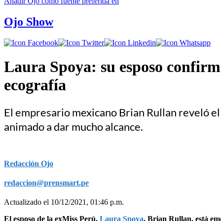
Añadir
Ojo
como fuente preferida en
Ojo Show
Laura Spoya: su esposo confirma
ecografía
El empresario mexicano Brian Rullan reveló el
animado a dar mucho alcance.
Redacción Ojo
redaccion@prensmart.pe
Actualizado el 10/12/2021, 01:46 p.m.
El esposo de la exMiss Perú,
Laura Spoya
, Brian Rullan, está em