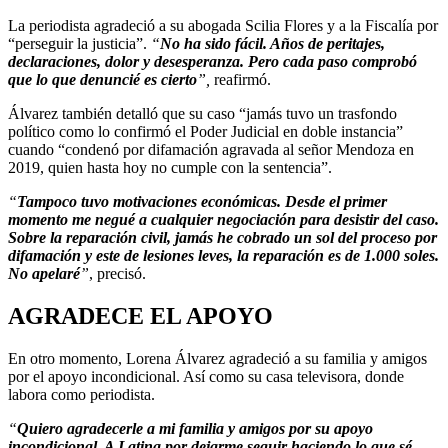
La periodista agradeció a su abogada Scilia Flores y a la Fiscalía por
“perseguir la justicia”.
“
No ha sido fácil. Años de peritajes,
declaraciones, dolor y desesperanza. Pero cada paso comprobó
que lo que denuncié es cierto
”,
reafirmó.
Álvarez también detalló que su
caso “jamás tuvo un trasfondo
político como lo confirmó el Poder Judicial en doble instancia”
cuando “condenó por difamación agravada al señor Mendoza en
2019, quien hasta hoy no cumple con la sentencia”.
“
Tampoco tuvo motivaciones económicas. Desde el primer
momento me negué a cualquier negociación para desistir del caso.
Sobre la reparación civil, jamás he cobrado un sol del proceso por
difamación y este de lesiones leves, la reparación es de 1.000 soles.
No apelaré
”
, precisó.
AGRADECE EL APOYO
En otro momento, Lorena Álvarez agradeció a su familia y amigos
por el apoyo incondicional. Así como su casa televisora, donde
labora como periodista.
“
Quiero agradecerle a mi familia y amigos por su apoyo
incondicional. A Latina por dejarme seguir haciendo lo que sé.