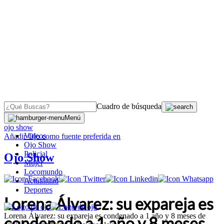
Cuadro de búsqueda
OJO
>
Menú
ojo show
Videos
Añadir
Ojo
como fuente preferida en
Ojo Show
Policial
Ojo Show
Mujer
Locomundo
Actualidad
Deportes
Lorena Álvarez: su expareja es
Lorena Álvarez: su expareja es condenado a 1 año y 8 meses de
condenado a 1 año y 8 meses