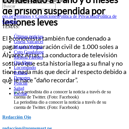
prisión suspendida por lesiones leves
de prisión suspendida por
ojo.pe
Términos y Condiciones
Política de Privacidad
Política de
lesiones leves
Cookies
TEMAS:
Últimas noticias
El economista también fue condenado a
Gisela Valcarcel
pagar una reparación civil de 1.000 soles a
Magaly Medina
Cuto Guadalupe
Álvarez Arias. La conductora de televisión
Melissa Paredes
sostuvo que esta historia llega a su final y no
Ojo Show
Locomundo
tiene nada más que decir al respecto debido a
Política
Deportes
que le hace “daño recordar”.
Policial
Salud
Escolar
La periodista dio a conocer la noticia a través de su
cuenta de Twitter. (Foto: Facebook)
Redacción Ojo
redaccion@prensmart.pe