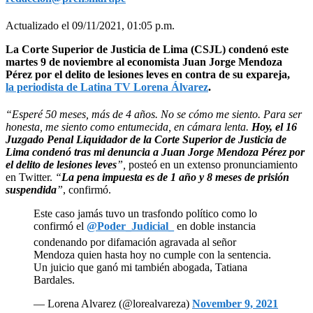
Actualizado el 09/11/2021, 01:05 p.m.
La Corte Superior de Justicia de Lima (CSJL) condenó este
martes 9 de noviembre al economista Juan Jorge Mendoza
Pérez por el delito de lesiones leves en contra de su expareja,
la periodista de Latina TV Lorena Álvarez
.
“Esperé 50 meses, más de 4 años. No se cómo me siento. Para ser
honesta, me siento como entumecida, en cámara lenta.
Hoy, el 16
Juzgado Penal Liquidador de la Corte Superior de Justicia de
Lima condenó tras mi denuncia a Juan Jorge Mendoza Pérez por
el delito de lesiones leves
”,
posteó en un extenso pronunciamiento
en Twitter.
“
La pena impuesta es de 1 año y 8 meses de prisión
suspendida
”
, confirmó.
Este caso jamás tuvo un trasfondo político como lo
confirmó el
@Poder_Judicial_
en doble instancia
condenando por difamación agravada al señor
Mendoza quien hasta hoy no cumple con la sentencia.
Un juicio que ganó mi también abogada, Tatiana
Bardales.
— Lorena Alvarez (@lorealvareza)
November 9, 2021