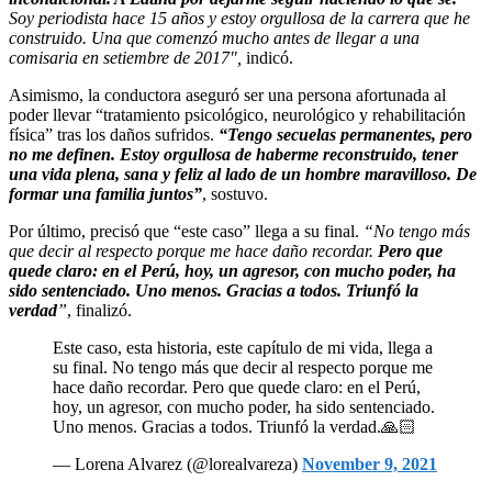
Soy periodista hace 15 años y estoy orgullosa de la carrera que he
construido. Una que comenzó mucho antes de llegar a una
comisaria en setiembre de 2017″,
indicó.
Asimismo, la conductora aseguró ser una persona afortunada al
poder llevar “tratamiento psicológico, neurológico y rehabilitación
física” tras los daños sufridos.
“Tengo secuelas permanentes, pero
no me definen. Estoy orgullosa de haberme reconstruido, tener
una vida plena, sana y feliz al lado de un hombre maravilloso. De
formar una familia juntos”
, sostuvo.
Por último, precisó que “este caso” llega a su final.
“No tengo más
que decir al respecto porque me hace daño recordar.
Pero que
quede claro: en el Perú, hoy, un agresor, con mucho poder, ha
sido sentenciado. Uno menos. Gracias a todos. Triunfó la
verdad
”
, finalizó.
Este caso, esta historia, este capítulo de mi vida, llega a
su final. No tengo más que decir al respecto porque me
hace daño recordar. Pero que quede claro: en el Perú,
hoy, un agresor, con mucho poder, ha sido sentenciado.
Uno menos. Gracias a todos. Triunfó la verdad.🙏🏻
— Lorena Alvarez (@lorealvareza)
November 9, 2021