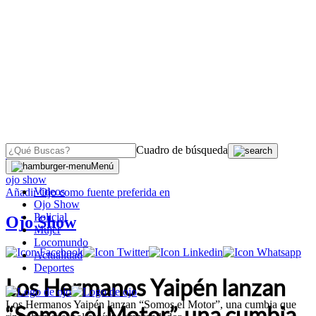
Cuadro de búsqueda
OJO
>
Menú
ojo show
Videos
Añadir
Ojo
como fuente preferida en
Ojo Show
Policial
Ojo Show
Mujer
Locomundo
Actualidad
Deportes
Los Hermanos Yaipén lanzan
Los Hermanos Yaipén lanzan “Somos el Motor”, una cumbia que
“Somos el Motor”, una cumbia