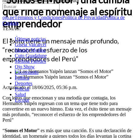
rinde homenaje al espíritu emprendedor
que rinde homenaje al espíritu
ojo.pe
Términos y Condiciones
Política de Privacidad
Política de
emprendedor
Cookies
TEMAS:
Últimas noticias
El éxito tiene un mensaje más profundo,
Gisela Valcarcel
“reconocer el esfuerzo de los
Magaly Medina
Cuto Guadalupe
emprendedores del Perú”
Melissa Paredes
Ojo Show
Locomundo
Los Hermanos Yaipén lanzan “Somos el Motor”
Política
Deportes
Actualizado el 18/06/2025, 05:36 p.m.
Policial
Salud
Con letras que emocionan y una melodía que contagia, los
Escolar
Hermanos Yaipén regresan con un tema que tiene todo para
convertirse en un nuevo himno. Esta vez, el éxito tiene un mensaje
más profundo, “reconocer el esfuerzo de los emprendedores del
Perú”
“
Somos el Motor
” es más que una canción. Es una declaración de
identidad, un homenaje a quienes todos los días levantan la cortina