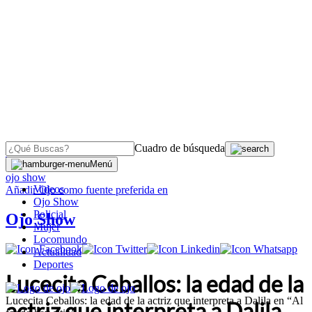
Cuadro de búsqueda
OJO
>
Menú
ojo show
Videos
Añadir
Ojo
como fuente preferida en
Ojo Show
Policial
Ojo Show
Mujer
Locomundo
Actualidad
Deportes
Lucecita Ceballos: la edad de la
Lucecita Ceballos: la edad de la actriz que interpreta a Dalila en “Al
actriz que interpreta a Dalila