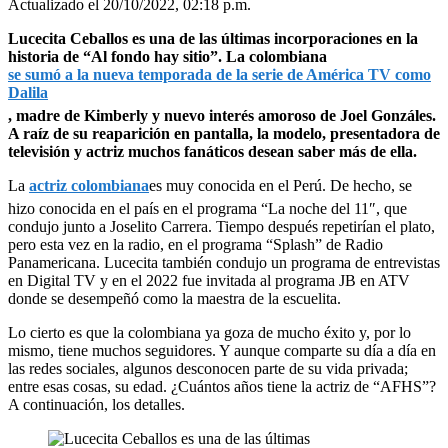
Actualizado el 20/10/2022, 02:18 p.m.
Lucecita Ceballos es una de las últimas incorporaciones en la
historia de “Al fondo hay sitio”. La colombiana
se sumó a la nueva temporada de la serie de América TV como
Dalila
, madre de Kimberly y nuevo interés amoroso de Joel Gonzáles.
A raíz de su reaparición en pantalla, la modelo, presentadora de
televisión y actriz muchos fanáticos desean saber más de ella.
La
actriz colombiana
es muy conocida en el Perú. De hecho, se
hizo conocida en el país en el programa “La noche del 11″, que
condujo junto a Joselito Carrera. Tiempo después repetirían el plato,
pero esta vez en la radio, en el programa “Splash” de Radio
Panamericana. Lucecita también condujo un programa de entrevistas
en Digital TV y en el 2022 fue invitada al programa JB en ATV
donde se desempeñó como la maestra de la escuelita.
Lo cierto es que la colombiana ya goza de mucho éxito y, por lo
mismo, tiene muchos seguidores. Y aunque comparte su día a día en
las redes sociales, algunos desconocen parte de su vida privada;
entre esas cosas, su edad. ¿Cuántos años tiene la actriz de “AFHS”?
A continuación, los detalles.