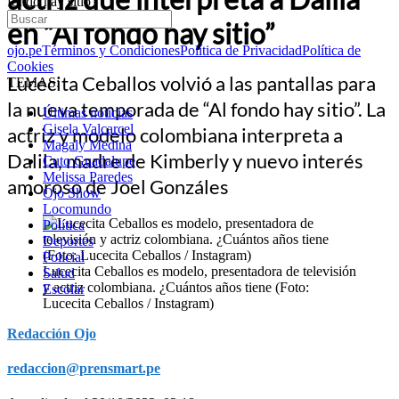
fondo hay sitio”
en “Al fondo hay sitio”
ojo.pe
Términos y Condiciones
Política de Privacidad
Política de
Cookies
Lucecita Ceballos volvió a las pantallas para
TEMAS:
la nueva temporada de “Al fondo hay sitio”. La
Últimas noticias
Gisela Valcarcel
actriz y modelo colombiana interpreta a
Magaly Medina
Dalila, madre de Kimberly y nuevo interés
Cuto Guadalupe
Melissa Paredes
amoroso de Joel Gonzáles
Ojo Show
Locomundo
Política
Deportes
Policial
Lucecita Ceballos es modelo, presentadora de televisión
Salud
y actriz colombiana. ¿Cuántos años tiene (Foto:
Escolar
Lucecita Ceballos / Instagram)
Redacción Ojo
redaccion@prensmart.pe