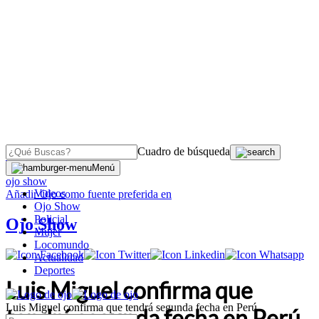
Cuadro de búsqueda
OJO
>
Menú
ojo show
Videos
Añadir
Ojo
como fuente preferida en
Ojo Show
Policial
Ojo Show
Mujer
Locomundo
Actualidad
Deportes
Luis Miguel confirma que
Luis Miguel confirma que tendrá segunda fecha en Perú
tendrá segunda fecha en Perú