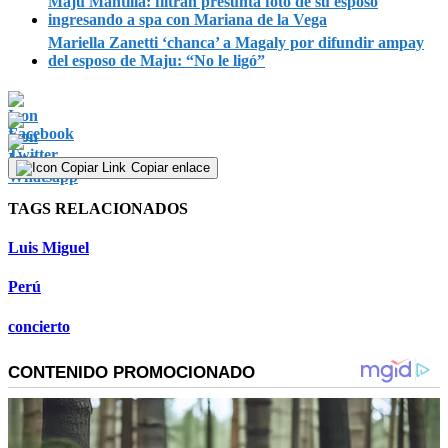
Maju Mantilla: filtran presunta foto de su esposo
ingresando a spa con Mariana de la Vega
Mariella Zanetti ‘chanca’ a Magaly por difundir ampay
del esposo de Maju: “No le ligó”
Copiar enlace
TAGS RELACIONADOS
Luis Miguel
Perú
concierto