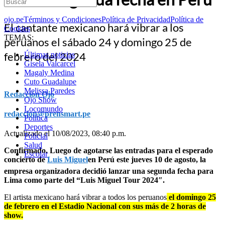
ojo.pe
Términos y Condiciones
Política de Privacidad
Política de
El cantante mexicano hará vibrar a los
Cookies
TEMAS:
peruanos el sábado 24 y domingo 25 de
febrero del 2024
Últimas noticias
Gisela Valcarcel
Magaly Medina
Cuto Guadalupe
Melissa Paredes
Redacción Ojo
Ojo Show
Locomundo
redaccion@prensmart.pe
Política
Deportes
Actualizado el 10/08/2023, 08:40 p.m.
Policial
Salud
Confirmado. Luego de agotarse las entradas para el esperado
Escolar
concierto de
Luis Miguel
en Perú este jueves 10 de agosto, la
empresa organizadora decidió lanzar una segunda fecha para
Lima como parte del “Luis Miguel Tour 2024″.
El artista mexicano hará vibrar a todos los peruanos
el domingo 25
de febrero en el Estadio Nacional con sus más de 2 horas de
show.