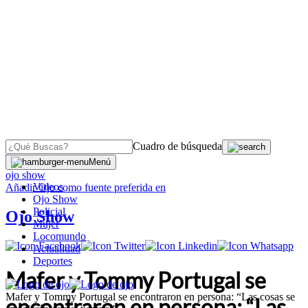
Cuadro de búsqueda
OJO
>
Menú
ojo show
Videos
Añadir
Ojo
como fuente preferida en
Ojo Show
Policial
Ojo Show
Mujer
Locomundo
Actualidad
Deportes
Mafer y Tommy Portugal se
Mafer y Tommy Portugal se encontraron en persona: “Las cosas se
encontraron en persona: “Las