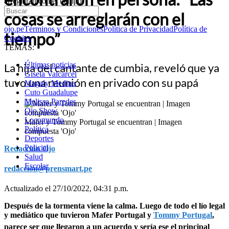
arreglarán con el tiempo”
cosas se arreglarán con el
ojo.pe
Términos y Condiciones
Política de Privacidad
Política de
tiempo”
Cookies
TEMAS:
Últimas noticias
La hija del cantante de cumbia, reveló que ya
Gisela Valcarcel
tuvo una reunión en privado con su papá
Magaly Medina
Cuto Guadalupe
Melissa Paredes
Ojo Show
Locomundo
Mafer y Tommy Portugal se encuentran | Imagen
Política
compuesta 'Ojo'
Deportes
Policial
Redacción Ojo
Salud
Escolar
redaccion@prensmart.pe
Actualizado el 27/10/2022, 04:31 p.m.
Después de la tormenta viene la calma. Luego de todo el lío legal
y mediático que tuvieron Mafer Portugal y
Tommy Portugal
,
parece ser que llegaron a un acuerdo y sería ese el principal