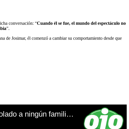
icha conversación: “
Cuando él se fue, el mundo del espectáculo no
mbia
”.
ana de Josimar, él comenzó a cambiar su comportamiento desde que
TROME - Magaly le responde con todo a Farfán tras informe: “Yo no le he violado a ningún familiar, solo he expuesto sus mentiras”