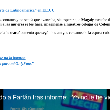
erte de Latinoamérica” en EE.UU
 contratos y no sentía que avanzaba, sin esperar que
Magaly
escuche d
i a las mujeres se los hace, imagínense a nuestros colegas de Colo
 la ‘
urraca
’ comentó que según los amigos cercanos de la esposa cub
ue no la botaron
eo para mi OnlyFans”