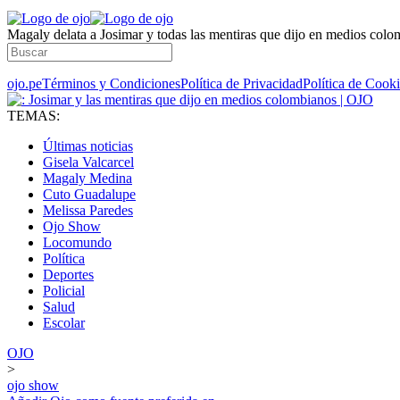
Magaly delata a Josimar y todas las mentiras que dijo en medios colo
ojo.pe
Términos y Condiciones
Política de Privacidad
Política de Cook
TEMAS:
Últimas noticias
Gisela Valcarcel
Magaly Medina
Cuto Guadalupe
Melissa Paredes
Ojo Show
Locomundo
Política
Deportes
Policial
Salud
Escolar
OJO
>
ojo show