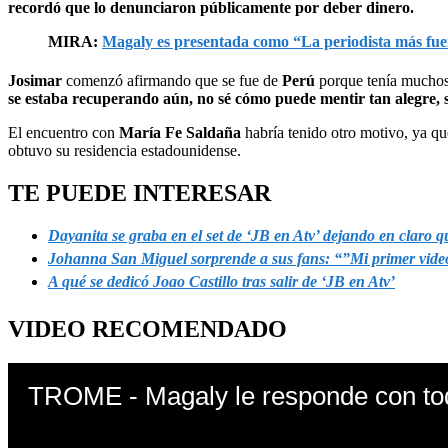
recordó que lo denunciaron públicamente por deber dinero.
MIRA:
Magaly es presentada como “La periodista más fu
Josimar
comenzó afirmando que se fue de
Perú
porque tenía muchos
se estaba recuperando aún, no sé cómo puede mentir tan alegre, s
El encuentro con
María Fe Saldaña
habría tenido otro motivo, ya que
obtuvo su residencia estadounidense.
TE PUEDE INTERESAR
Dayanita se graba en el set de ‘JB en Atv’ dejando en claro q
Johanna San Miguel sorprende a sus fans: “”Mi primer vid
A qué se dedicó Joao Castillo tras salir de ‘JB en Atv’
VIDEO RECOMENDADO