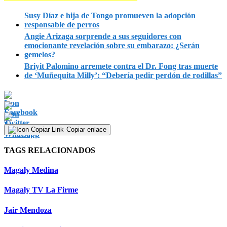
Susy Díaz e hija de Tongo promueven la adopción
responsable de perros
Angie Arizaga sorprende a sus seguidores con
emocionante revelación sobre su embarazo: ¿Serán
gemelos?
Briyit Palomino arremete contra el Dr. Fong tras muerte
de ‘Muñequita Milly’: “Debería pedir perdón de rodillas”
Copiar enlace
TAGS RELACIONADOS
Magaly Medina
Magaly TV La Firme
Jair Mendoza