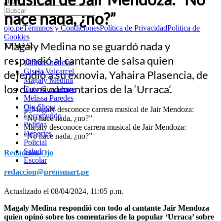
¿no?”
hace nada, ¿no?”
ojo.pe
Términos y Condiciones
Política de Privacidad
Política de
Cookies
Magaly Medina no se guardó nada y
TEMAS:
respondió al cantante de salsa quien
Últimas noticias
Gisela Valcarcel
defendió a su exnovia, Yahaira Plasencia, de
Magaly Medina
los duros comentarios de la ‘Urraca’.
Cuto Guadalupe
Melissa Paredes
Ojo Show
Locomundo
Política
Magaly desconoce carrera musical de Jair Mendoza:
Deportes
“No hace nada, ¿no?”
Policial
Salud
Redacción Ojo
Escolar
redaccion@prensmart.pe
Actualizado el 08/04/2024, 11:05 p.m.
Magaly Medina respondió con todo al cantante Jair Mendoza
quien opinó sobre los comentarios de la popular ‘Urraca’ sobre