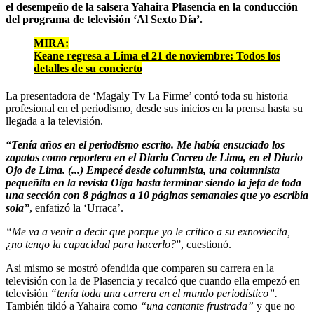
el desempeño de la salsera Yahaira Plasencia en la conducción
del programa de televisión ‘Al Sexto Día’.
MIRA:
Keane regresa a Lima el 21 de noviembre: Todos los
detalles de su concierto
La presentadora de ‘Magaly Tv La Firme’ contó toda su historia
profesional en el periodismo, desde sus inicios en la prensa hasta su
llegada a la televisión.
“Tenía años en el periodismo escrito. Me había ensuciado los
zapatos como reportera en el Diario Correo de Lima, en el Diario
Ojo de Lima. (...) Empecé desde columnista, una columnista
pequeñita en la revista Oiga hasta terminar siendo la jefa de toda
una sección con 8 páginas a 10 páginas semanales que yo escribía
sola”
, enfatizó la ‘Urraca’.
“Me va a venir a decir que porque yo le critico a su exnoviecita,
¿no tengo la capacidad para hacerlo?
”, cuestionó.
Asi mismo se mostró ofendida que comparen su carrera en la
televisión con la de Plasencia y recalcó que cuando ella empezó en
televisión
“tenía toda una carrera en el mundo periodístico”.
También tildó a Yahaira como
“una cantante frustrada”
y que no