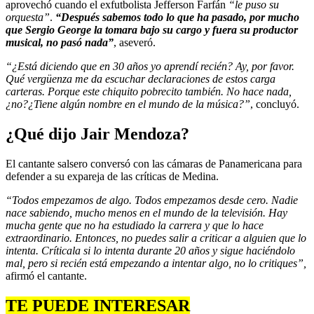
aprovechó cuando el exfutbolista Jefferson Farfán
“le puso su
orquesta”
.
“Después sabemos todo lo que ha pasado, por mucho
que Sergio George la tomara bajo su cargo y fuera su productor
musical, no pasó nada”
, aseveró.
“¿Está diciendo que en 30 años yo aprendí recién? Ay, por favor.
Qué vergüenza me da escuchar declaraciones de estos carga
carteras. Porque este chiquito pobrecito también. No hace nada,
¿no?¿Tiene algún nombre en el mundo de la música?”
, concluyó.
¿Qué dijo Jair Mendoza?
El cantante salsero conversó con las cámaras de Panamericana para
defender a su expareja de las críticas de Medina.
“Todos empezamos de algo. Todos empezamos desde cero. Nadie
nace sabiendo, mucho menos en el mundo de la televisión. Hay
mucha gente que no ha estudiado la carrera y que lo hace
extraordinario. Entonces, no puedes salir a criticar a alguien que lo
intenta. Críticala si lo intenta durante 20 años y sigue haciéndolo
mal, pero si recién está empezando a intentar algo, no lo critiques”,
afirmó el cantante.
TE PUEDE INTERESAR