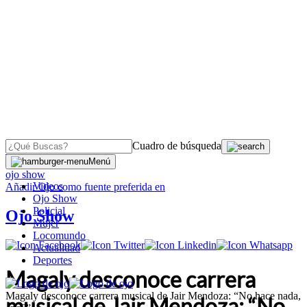
Cuadro de búsqueda
OJO
>
Menú
ojo show
Videos
Añadir
Ojo
como fuente preferida en
Ojo Show
Policial
Ojo Show
Mujer
Locomundo
Actualidad
Deportes
Magaly desconoce carrera
Magaly desconoce carrera musical de Jair Mendoza: “No hace nada,
musical de Jair Mendoza: “No