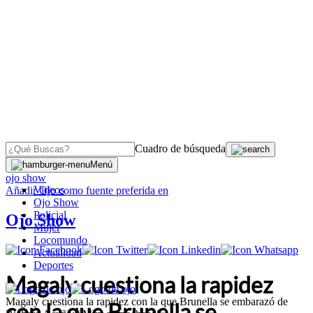
Cuadro de búsqueda
OJO
>
Menú
ojo show
Videos
Añadir
Ojo
como fuente preferida en
Ojo Show
Policial
Ojo Show
Mujer
Locomundo
Actualidad
Deportes
Magaly cuestiona la rapidez
Magaly cuestiona la rapidez con la que Brunella se embarazó de
con la que Brunella se