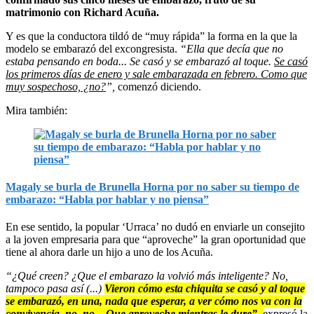
matrimonio con Richard Acuña.
Y es que la conductora tildó de “muy rápida” la forma en la que la
modelo se embarazó del excongresista.
“Ella que decía que no
estaba pensando en boda... Se casó y se embarazó al toque.
Se casó
los primeros días de enero y sale embarazada en febrero. Como que
muy sospechoso, ¿no?
”,
comenzó diciendo.
Mira también:
Magaly se burla de Brunella Horna por no saber su tiempo de
embarazo: “Habla por hablar y no piensa”
En ese sentido, la popular ‘Urraca’ no dudó en enviarle un consejito
a la joven empresaria para que “aproveche” la gran oportunidad que
tiene al ahora darle un hijo a uno de los Acuña.
“¿Qué creen? ¿Que el embarazo la volvió más inteligente? No,
tampoco pasa así (...)
Vieron cómo esta chiquita se casó y al toque
se embarazó, en una, nada que esperar, a ver cómo nos va con la
convivencia, no, no... Que aproveche mientras le dure”,
expresó la