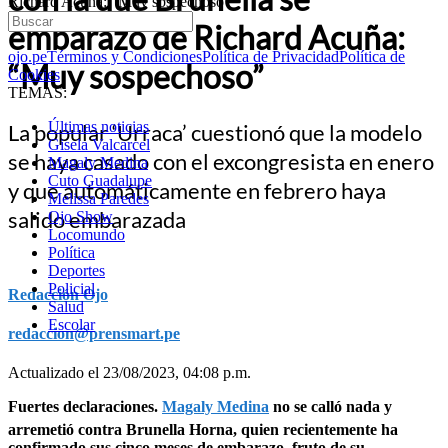
Richard Acuña: “Muy sospechoso”
embarazó de Richard Acuña:
ojo.pe
Términos y Condiciones
Política de Privacidad
Política de
“Muy sospechoso”
Cookies
TEMAS:
Últimas noticias
La popular ‘Urraca’ cuestionó que la modelo
Gisela Valcarcel
se haya casado con el excongresista en enero
Magaly Medina
Cuto Guadalupe
y que automáticamente en febrero haya
Melissa Paredes
salido embarazada
Ojo Show
Locomundo
Política
Deportes
Policial
Redacción Ojo
Salud
Escolar
redaccion@prensmart.pe
Actualizado el 23/08/2023, 04:08 p.m.
Fuertes declaraciones.
Magaly Medina
no se calló nada y
arremetió contra Brunella Horna, quien recientemente ha
confirmado sus cinco meses de embarazo, fruto de su