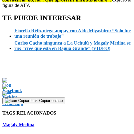
figura de ATV.
TE PUEDE INTERESAR
Fiorella Rétiz niega ampay con Aldo Miyashiro: “Solo fue
una reunión de trabajo”
Carlos Cacho ningunea a La Uchulú y Magaly Medina se
ríe: “cree que está en Bagua Grande” (VIDEO)
Copiar enlace
TAGS RELACIONADOS
Magaly Medina