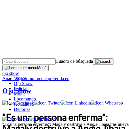
Cuadro de búsqueda
OJO
>
Menú
ojo show
Videos
Añadir
Ojo
como fuente preferida en
Ojo Show
Policial
Ojo Show
Mujer
Locomundo
Actualidad
Deportes
“Es una persona enferma”:
“Es una persona enferma”: Magaly destruye a Angie Jibaja tras nueva
Magaly destruye a Angie Jibaja