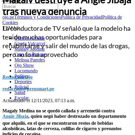
denuncia
tras nueva denuncia
ojo.pe
Términos y Condiciones
Política de Privacidad
Política de
Cookies
La conductora de TV señaló que la modelo ha
TEMAS:
tenido muchas oportunidades para
Últimas noticias
Gisela Valcarcel
rehabilitarse y salir del mundo de las drogas,
Magaly Medina
pero no lo ha aprovechado
Cuto Guadalupe
Melissa Paredes
Ojo Show
Locomundo
Política
Redacción Ojo
Deportes
Policial
redaccion@prensmart.pe
Salud
Escolar
Actualizado el 12/11/2023, 07:13 a.m.
Magaly Medina no se quedó callada y arremetió contra
Angie Jibaja
, quien negó haber destrozado un departamento
que alquiló, en el que se encontraron restos de bebidas
alcohólicas, latas de cerveza, colillas de cigarro y presuntos
indicios de cocaína.