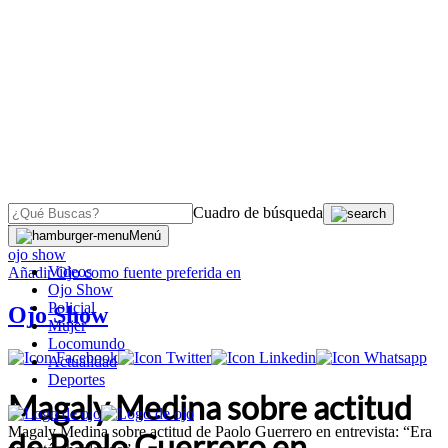
Cuadro de búsqueda
OJO
>
Menú
ojo show
Videos
Añadir
Ojo
como fuente preferida en
Ojo Show
Policial
Ojo Show
Mujer
Locomundo
Actualidad
Deportes
Magaly Medina sobre actitud
Magaly Medina sobre actitud de Paolo Guerrero en entrevista: “Era
de Paolo Guerrero en