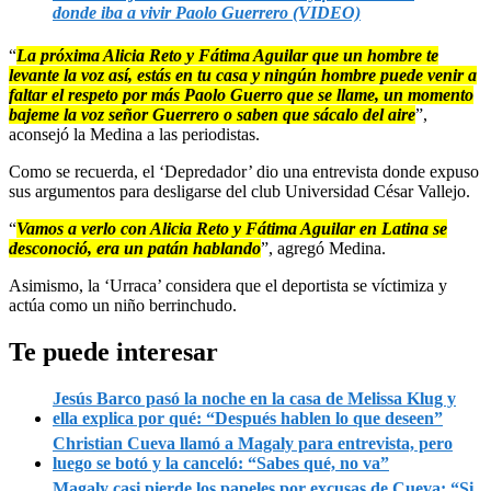
donde iba a vivir Paolo Guerrero (VIDEO)
“
La próxima Alicia Reto y Fátima Aguilar que un hombre te
levante la voz así, estás en tu casa y ningún hombre puede venir a
faltar el respeto por más Paolo Guerro que se llame, un momento
bajeme la voz señor Guerrero o saben que sácalo del aire
”,
aconsejó la Medina a las periodistas.
Como se recuerda, el ‘Depredador’ dio una entrevista donde expuso
sus argumentos para desligarse del club Universidad César Vallejo.
“
Vamos a verlo con Alicia Reto y Fátima Aguilar en Latina se
desconoció, era un patán hablando
”, agregó Medina.
Asimismo, la ‘Urraca’ considera que el deportista se víctimiza y
actúa como un niño berrinchudo.
Te puede interesar
Jesús Barco pasó la noche en la casa de Melissa Klug y
ella explica por qué: “Después hablen lo que deseen”
Christian Cueva llamó a Magaly para entrevista, pero
luego se botó y la canceló: “Sabes qué, no va”
Magaly casi pierde los papeles por excusas de Cueva: “Si