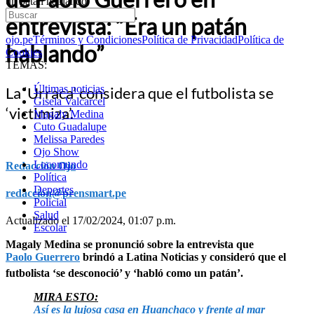
un patán hablando”
entrevista: “Era un patán
ojo.pe
Términos y Condiciones
Política de Privacidad
Política de
hablando”
Cookies
TEMAS:
Últimas noticias
La ‘Urraca’ considera que el futbolista se
Gisela Valcarcel
‘victimiza’.
Magaly Medina
Cuto Guadalupe
Melissa Paredes
Ojo Show
Locomundo
Redacción Ojo
Política
Deportes
redaccion@prensmart.pe
Policial
Salud
Actualizado el 17/02/2024, 01:07 p.m.
Escolar
Magaly Medina se pronunció sobre la entrevista que
Paolo Guerrero
brindó a Latina Noticias y consideró que el
futbolista ‘se desconoció’ y ‘habló como un patán’.
MIRA ESTO:
Así es la lujosa casa en Huanchaco y frente al mar