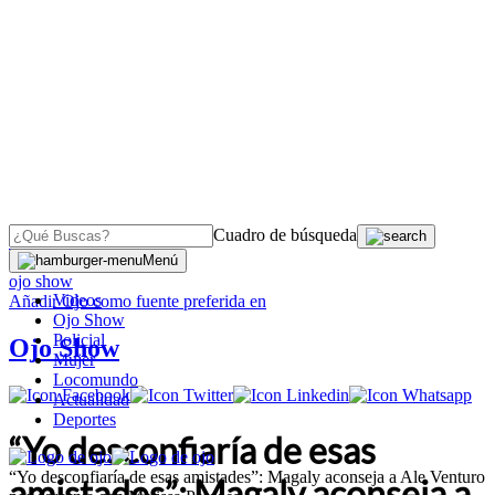
Cuadro de búsqueda
OJO
>
Menú
ojo show
Videos
Añadir
Ojo
como fuente preferida en
Ojo Show
Policial
Ojo Show
Mujer
Locomundo
Actualidad
Deportes
“Yo desconfiaría de esas
“Yo desconfiaría de esas amistades”: Magaly aconseja a Ale Venturo
amistades”: Magaly aconseja a