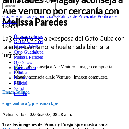
por cercanía con Melissa Paredes
Ale Venturo por cercanía con
ojo.pe
Términos y Condiciones
Política de Privacidad
Política de
Melissa Paredes
Cookies
TEMAS:
Últimas noticias
La cercanía de la exesposa del Gato Cuba con
Gisela Valcarcel
la empresaria no le huele nada bien a la
Magaly Medina
Cuto Guadalupe
‘urraca’
Melissa Paredes
Ojo Show
Locomundo
Política
Magaly aconseja a Ale Venturo | Imagen compuesta
Deportes
'Ojo'
Policial
Salud
Enger Salluca
Escolar
enger.salluca@prensmart.pe
Actualizado el 02/06/2023, 08:28 a.m.
Tras las imágenes de ‘Amor y Fuego’ que mostraron a