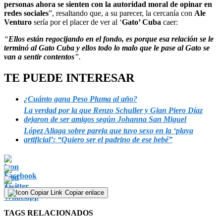
personas ahora se sienten con la autoridad moral de opinar en
redes sociales
”, resaltando que, a su parecer, la cercanía con
Ale
Venturo
sería por el placer de ver al ‘
Gato’ Cuba
caer:
“
Ellos están regocijando en el fondo, es porque esa relación se le
terminó al Gato Cuba y ellos todo lo malo que le pase al Gato se
van a sentir contentos
”.
TE PUEDE INTERESAR
¿Cuánto gana Peso Pluma al año?
La verdad por la que Renzo Schuller y Gian Piero Díaz
dejaron de ser amigos según Johanna San Miguel
López Aliaga sobre pareja que tuvo sexo en la ‘playa
artificial’: “Quiero ser el padrino de ese bebé”
Copiar enlace
TAGS RELACIONADOS