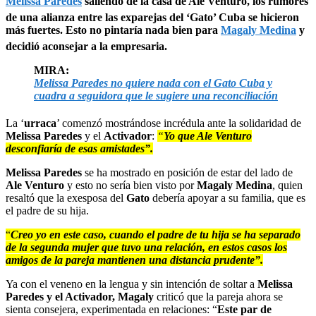
Melissa Paredes
saliendo de la casa de Ale Venturo, los rumores
de una alianza entre las exparejas del ‘Gato’ Cuba se hicieron
más fuertes. Esto no pintaría nada bien para
Magaly Medina
y
decidió aconsejar a la empresaria.
MIRA:
Melissa Paredes no quiere nada con el Gato Cuba y
cuadra a seguidora que le sugiere una reconciliación
La ‘
urraca
’ comenzó mostrándose incrédula ante la solidaridad de
Melissa Paredes
y el
Activador
:
“
Yo que Ale Venturo
desconfiaría de esas amistades”.
Melissa Paredes
se ha mostrado en posición de estar del lado de
Ale Venturo
y esto no sería bien visto por
Magaly Medina
, quien
resaltó que la exesposa del
Gato
debería apoyar a su familia, que es
el padre de su hija.
“
Creo yo en este caso, cuando el padre de tu hija se ha separado
de la segunda mujer que tuvo una relación, en estos casos los
amigos de la pareja mantienen una distancia prudente”.
Ya con el veneno en la lengua y sin intención de soltar a
Melissa
Paredes y el Activador, Magaly
criticó que la pareja ahora se
sienta consejera, experimentada en relaciones: “
Este par de