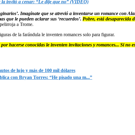
 la invitó a cenar: “Le dije que no” (VIDEO)
aginarios’. Imagínate que se atrevió a inventarse un romance con Al
mas que le pueden aclarar sus ‘recuerdos’.
Pobre, está desaparecida d
 pelirroja a Trome.
figuras de la farándula le inventen romances solo para figurar.
e por hacerse conocidas le inventen invitaciones y romances... Si no 
utos de lujo y más de 100 mil dólares
blica con Bryan Torres: “He pisado una m...”