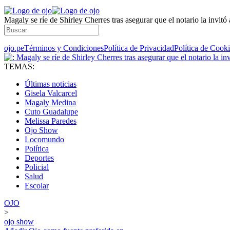
Magaly se ríe de Shirley Cherres tras asegurar que el notario la invitó 
ojo.pe
Términos y Condiciones
Política de Privacidad
Política de Cook
TEMAS:
Últimas noticias
Gisela Valcarcel
Magaly Medina
Cuto Guadalupe
Melissa Paredes
Ojo Show
Locomundo
Política
Deportes
Policial
Salud
Escolar
OJO
>
ojo show