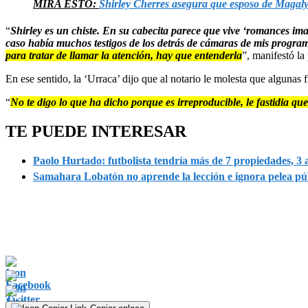
MIRA ESTO:
Shirley Cherres asegura que esposo de Magaly
“
Shirley es un chiste. En su cabecita parece que vive ‘romances im
caso había muchos testigos de los detrás de cámaras de mis progra
para tratar de llamar la atención, hay que entenderla
”, manifestó la
En ese sentido, la ‘Urraca’ dijo que al notario le molesta que algunas 
“
No te digo lo que ha dicho porque es irreproducible, le fastidia qu
TE PUEDE INTERESAR
Paolo Hurtado: futbolista tendría más de 7 propiedades, 3 a
Samahara Lobatón no aprende la lección e ignora pelea pú