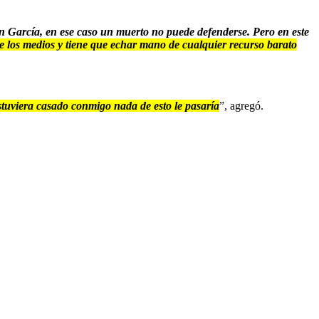
an García, en ese caso un muerto no puede defenderse. Pero en este
e los medios y tiene que echar mano de cualquier recurso barato
estuviera casado conmigo nada de esto le pasaría
”, agregó.