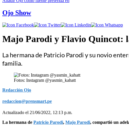
Añadir
Ojo
como fuente preferida en
Ojo Show
Majo Parodi y Flavio Quincot: l
La hermana de Patricio Parodi y su novio enter
familia.
Fotos: Instagram @yasmin_kahatt
Redacción Ojo
redaccion@prensmart.pe
Actualizado el 21/06/2022, 12:13 p.m.
La hermana de
Patricio Parodi
,
Majo Parodi
, compartió un adela