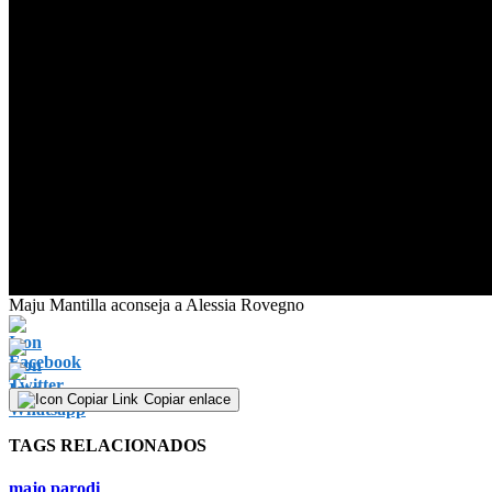
0
Maju Mantilla aconseja a Alessia Rovegno
seconds
of
0
seconds
Volume
90%
Copiar enlace
TAGS RELACIONADOS
majo parodi