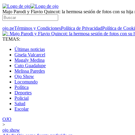
Majo Parodi y Flavio Quincot: la hermosa sesión de fotos con su hij
ojo.pe
Términos y Condiciones
Política de Privacidad
Política de Cook
TEMAS:
Últimas noticias
Gisela Valcarcel
Magaly Medina
Cuto Guadalupe
Melissa Paredes
Ojo Show
Locomundo
Política
Deportes
Policial
Salud
Escolar
OJO
>
ojo show