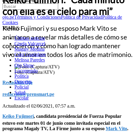
es el cielo para mi”
con ella es el cielo para mi”
ojo.pe
Términos y Condiciones
Política de Privacidad
Política de
Cookies
Keiko Fujimori y su esposo Mark Vito se
TEMAS:
animaron a revelar más detalles de cómo se
Últimas noticias
Gisela Valcarcel
conocieron y cómo han logrado mantener
Magaly Medina
vivo el amor en todos los años de matrimonio.
Cuto Guadalupe
Melissa Paredes
Ojo Show
Locomundo
Foto: (Captura/ATV)
Política
Deportes
Redacción Ojo
Policial
Salud
redaccion@prensmart.pe
Escolar
Actualizado el 02/06/2021, 07:57 a.m.
Keiko Fujimori
, candidata presidencial de Fuerza Popular
estuvo este martes 01 de junio como invitada especial en el
programa Magaly TV, La Firme junto a su esposo
Mark Vito
.