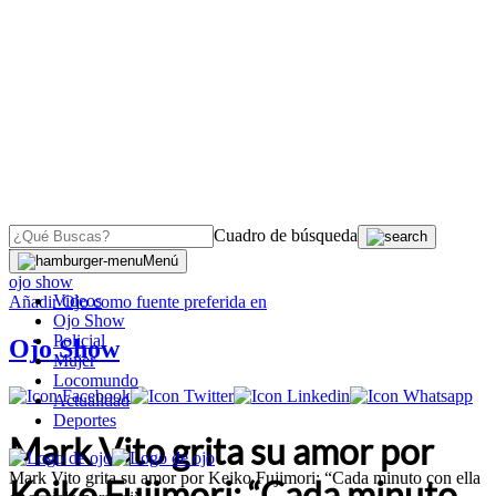
Cuadro de búsqueda
OJO
>
Menú
ojo show
Videos
Añadir
Ojo
como fuente preferida en
Ojo Show
Policial
Ojo Show
Mujer
Locomundo
Actualidad
Deportes
Mark Vito grita su amor por
Mark Vito grita su amor por Keiko Fujimori: “Cada minuto con ella
Keiko Fujimori: “Cada minuto