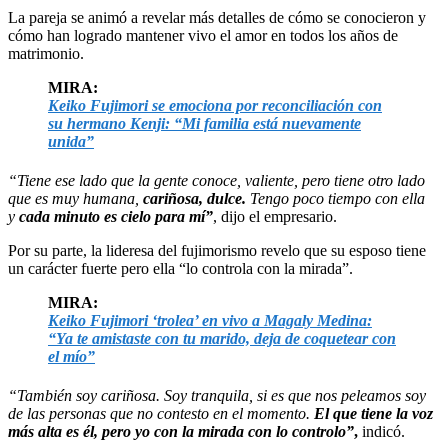
La pareja se animó a revelar más detalles de cómo se conocieron y
cómo han logrado mantener vivo el amor en todos los años de
matrimonio.
MIRA:
Keiko Fujimori se emociona por reconciliación con
su hermano Kenji: “Mi familia está nuevamente
unida”
“Tiene ese lado que la gente conoce, valiente, pero tiene otro lado
que es muy humana,
cariñosa, dulce.
Tengo poco tiempo con ella
y
cada minuto es cielo para mí”
, dijo el empresario.
Por su parte, la lideresa del fujimorismo revelo que su esposo tiene
un carácter fuerte pero ella “lo controla con la mirada”.
MIRA:
Keiko Fujimori ‘trolea’ en vivo a Magaly Medina:
“Ya te amistaste con tu marido, deja de coquetear con
el mío”
“También soy cariñosa. Soy tranquila, si es que nos peleamos soy
de las personas que no contesto en el momento.
El que tiene la voz
más alta es él, pero yo con la mirada con lo controlo”
,
indicó.