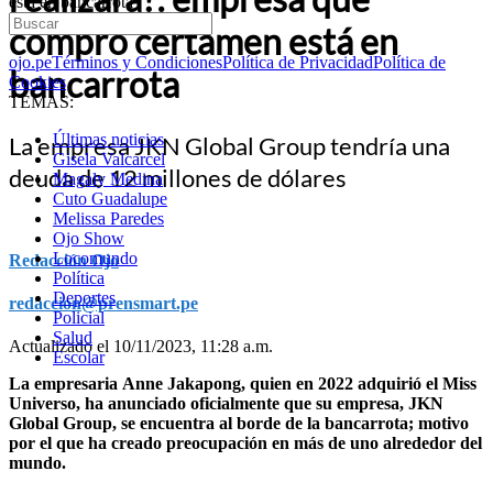
está en bancarrota
compró certamen está en
ojo.pe
Términos y Condiciones
Política de Privacidad
Política de
bancarrota
Cookies
TEMAS:
Últimas noticias
La empresa JKN Global Group tendría una
Gisela Valcarcel
deuda de 12 millones de dólares
Magaly Medina
Cuto Guadalupe
Melissa Paredes
Ojo Show
Locomundo
Redacción Ojo
Política
Deportes
redaccion@prensmart.pe
Policial
Salud
Actualizado el 10/11/2023, 11:28 a.m.
Escolar
La empresaria Anne Jakapong, quien en 2022 adquirió el Miss
Universo, ha anunciado oficialmente que su empresa, JKN
Global Group, se encuentra al borde de la bancarrota; motivo
por el que ha creado preocupación en más de uno alrededor del
mundo.