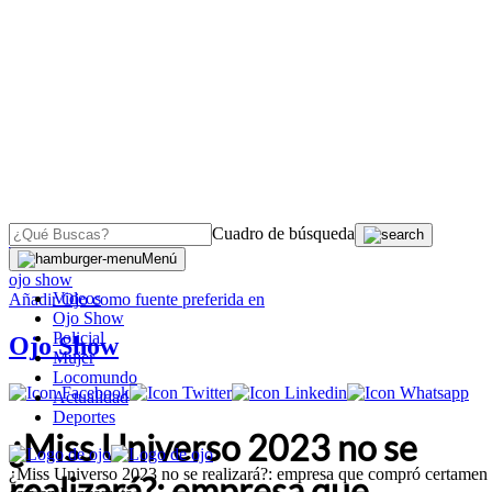
Cuadro de búsqueda
OJO
>
Menú
ojo show
Videos
Añadir
Ojo
como fuente preferida en
Ojo Show
Policial
Ojo Show
Mujer
Locomundo
Actualidad
Deportes
¿Miss Universo 2023 no se
¿Miss Universo 2023 no se realizará?: empresa que compró certamen
realizará?: empresa que