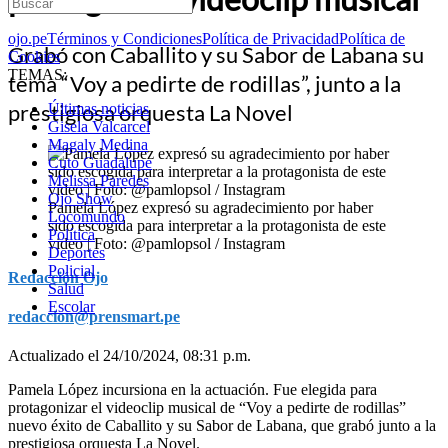
ojo.pe
Términos y Condiciones
Política de Privacidad
Política de
Grabó con Caballito y su Sabor de Labana su
Cookies
TEMAS:
tema “Voy a pedirte de rodillas”, junto a la
prestigiosa orquesta La Novel
Últimas noticias
Gisela Valcarcel
Magaly Medina
Cuto Guadalupe
Melissa Paredes
Ojo Show
Pamela López expresó su agradecimiento por haber
Locomundo
sido escogida para interpretar a la protagonista de este
Política
video | Foto: @pamlopsol / Instagram
Deportes
Policial
Redacción Ojo
Salud
Escolar
redaccion@prensmart.pe
Actualizado el 24/10/2024, 08:31 p.m.
Pamela López incursiona en la actuación. Fue elegida para
protagonizar el videoclip musical de “Voy a pedirte de rodillas”
nuevo éxito de Caballito y su Sabor de Labana, que grabó junto a la
prestigiosa orquesta La Novel.