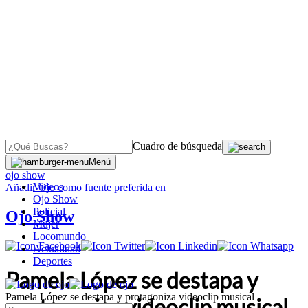
Cuadro de búsqueda
OJO
>
Menú
ojo show
Videos
Añadir
Ojo
como fuente preferida en
Ojo Show
Policial
Ojo Show
Mujer
Locomundo
Actualidad
Deportes
Pamela López se destapa y
Pamela López se destapa y protagoniza videoclip musical
protagoniza videoclip musical