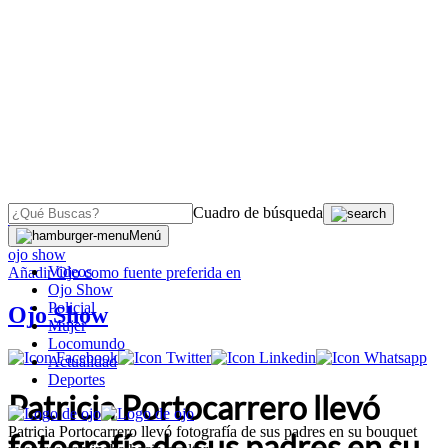
Cuadro de búsqueda
OJO
>
Menú
ojo show
Videos
Añadir
Ojo
como fuente preferida en
Ojo Show
Policial
Ojo Show
Mujer
Locomundo
Actualidad
Deportes
Patricia Portocarrero llevó
Patricia Portocarrero llevó fotografía de sus padres en su bouquet
fotografía de sus padres en su