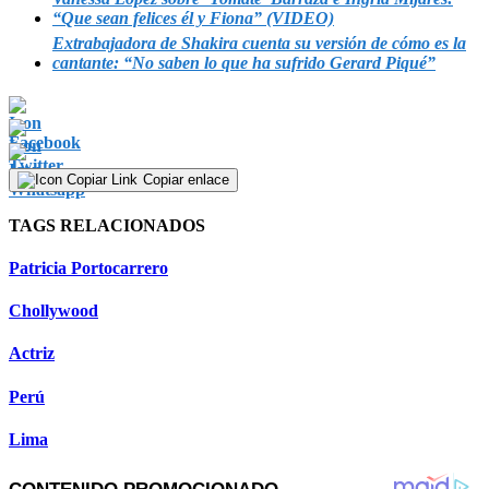
“Que sean felices él y Fiona” (VIDEO)
Extrabajadora de Shakira cuenta su versión de cómo es la
cantante: “No saben lo que ha sufrido Gerard Piqué”
Copiar enlace
TAGS RELACIONADOS
Patricia Portocarrero
Chollywood
Actriz
Perú
Lima