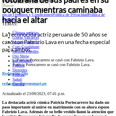
mientras caminaba hacia el altar
bouquet mientras caminaba
ojo.pe
Términos y Condiciones
Política de Privacidad
Política de
hacia el altar
Cookies
TEMAS:
Últimas noticias
La reconocida actriz peruana de 50 años se
Gisela Valcarcel
casó con Fabrizio Lava en una fecha especial
Magaly Medina
Cuto Guadalupe
para ambos.
Melissa Paredes
Ojo Show
Locomundo
Patricia Portocarrero se casó con Fabrizio Lava.
Política
Deportes
Redacción Ojo
Policial
Salud
redaccion@prensmart.pe
Escolar
Actualizado el 23/09/2023, 07:41 p.m.
La destacada actriz cómica Patricia Portocarrero ha dado un
paso importante al unirse en matrimonio con su ahora esposo
Fabrizio Lava. Además de su bello vestido llamó la atención que