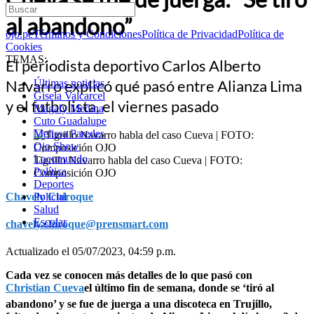
al abandono”
ojo.pe
Términos y Condiciones
Política de Privacidad
Política de
Cookies
TEMAS:
El periodista deportivo Carlos Alberto
Navarro explicó qué pasó entre Alianza Lima
Últimas noticias
Gisela Valcarcel
y el futbolista, el viernes pasado
Magaly Medina
Cuto Guadalupe
Melissa Paredes
Ojo Show
Locomundo
Tigrillo Navarro habla del caso Cueva | FOTO:
Política
Composición OJO
Deportes
Chavely Chiroque
Policial
Salud
Escolar
chavely.chiroque@prensmart.com
Actualizado el 05/07/2023, 04:59 p.m.
Cada vez se conocen más detalles de lo que pasó con
Christian Cueva
el último fin de semana, donde se ‘tiró al
abandono’ y se fue de juerga a una discoteca en Trujillo,