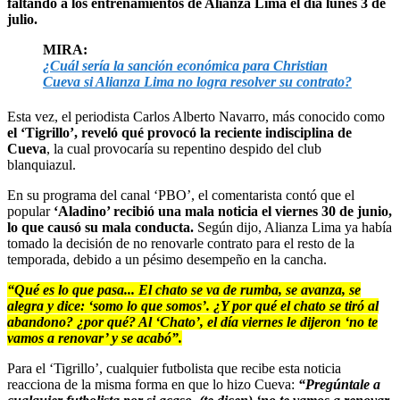
faltando a los entrenamientos de Alianza Lima el día lunes 3 de
julio.
MIRA:
¿Cuál sería la sanción económica para Christian
Cueva si Alianza Lima no logra resolver su contrato?
Esta vez, el periodista Carlos Alberto Navarro, más conocido como
el ‘Tigrillo’, reveló qué provocó la reciente indisciplina de
Cueva
, la cual provocaría su repentino despido del club
blanquiazul.
En su programa del canal ‘PBO’, el comentarista contó que el
popular
‘Aladino’ recibió una mala noticia el viernes 30 de junio,
lo que causó su mala conducta.
Según dijo, Alianza Lima ya había
tomado la decisión de no renovarle contrato para el resto de la
temporada, debido a un pésimo desempeño en la cancha.
“Qué es lo que pasa... El chato se va de rumba, se avanza, se
alegra y dice: ‘somo lo que somos’. ¿Y por qué el chato se tiró al
abandono? ¿por qué? Al ‘Chato’, el día viernes le dijeron ‘no te
vamos a renovar’ y se acabó”.
Para el ‘Tigrillo’, cualquier futbolista que recibe esta noticia
reacciona de la misma forma en que lo hizo Cueva:
“Pregúntale a