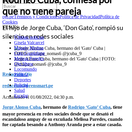
pareja
qué no tiene pareja
ojo.pe
Términos y Condiciones
Política de Privacidad
Política de
Cookies
El hijo de Jorge Cuba, ‘Don Gato’, rompió su
TEMAS:
silencio en redes sociales
Últimas noticias
Gisela Valcarcel
Magaly Medina
Cuto Guadalupe
Melissa Paredes
Jorge Alonso Cuba, hermano del 'Gato' Cuba | FOTO:
Ojo Show
@chapa_nomas6 @jcuba_9
Locomundo
Redacción Ojo
Política
Deportes
Policial
redaccion@prensmart.pe
Salud
Escolar
Actualizado el 01/08/2022, 04:30 p.m.
Jorge Alonso Cuba
, hermano de
Rodrigo ‘Gato’ Cuba
, tiene
mayor presencia en redes sociales desde que se desató el
escandaloso ampay de su excuñada Melissa Paredes, cuando
fue captada besando a Anthony Aranda pese a estar casada.