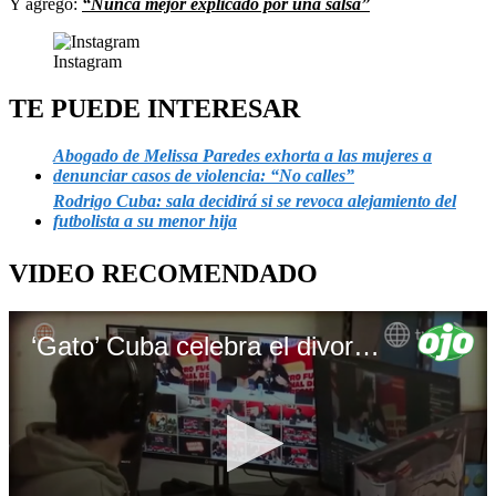
Y agregó:
“Nunca mejor explicado por una salsa”
Instagram
TE PUEDE INTERESAR
Abogado de Melissa Paredes exhorta a las mujeres a
denunciar casos de violencia: “No calles”
Rodrigo Cuba: sala decidirá si se revoca alejamiento del
futbolista a su menor hija
VIDEO RECOMENDADO
‘Gato’ Cuba celebra el divorcio de Ale Venturo y sorprende con planes de boda