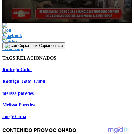
0
seconds
of
3
minutes,
Copiar enlace
24
seconds
TAGS RELACIONADOS
Rodrigo Cuba
Rodrigo 'Gato' Cuba
melissa paredes
Melissa Paredes
Jorge Cuba