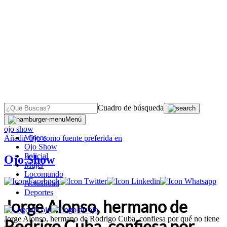
Cuadro de búsqueda
OJO
>
Menú
ojo show
Videos
Añadir
Ojo
como fuente preferida en
Ojo Show
Policial
Ojo Show
Mujer
Locomundo
Actualidad
Deportes
Jorge Alonso, hermano de
Jorge Alonso, hermano de Rodrigo Cuba, confiesa por qué no tiene
Rodrigo Cuba, confiesa por