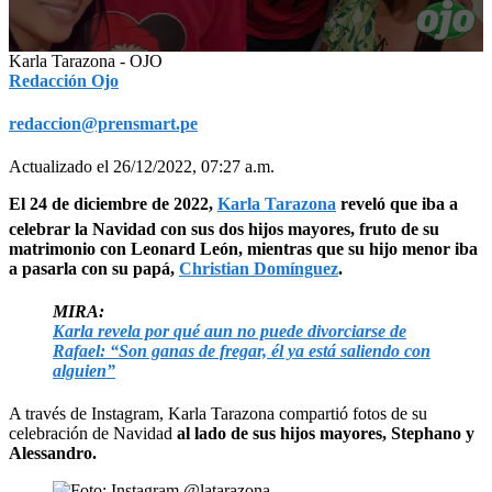
0
Karla Tarazona - OJO
seconds
Redacción Ojo
of
56
redaccion@prensmart.pe
seconds
Actualizado el 26/12/2022, 07:27 a.m.
El 24 de diciembre de 2022,
Karla Tarazona
reveló que iba a
celebrar la Navidad con sus dos hijos mayores, fruto de su
matrimonio con Leonard León, mientras que su hijo menor iba
a pasarla con su papá,
Christian Domínguez
.
MIRA:
Karla revela por qué aun no puede divorciarse de
Rafael: “Son ganas de fregar, él ya está saliendo con
alguien”
A través de Instagram, Karla Tarazona compartió fotos de su
celebración de Navidad
al lado de sus hijos mayores, Stephano y
Alessandro.