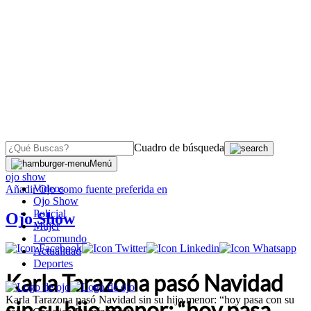
Cuadro de búsqueda
OJO
>
Menú
ojo show
Videos
Añadir
Ojo
como fuente preferida en
Ojo Show
Policial
Ojo Show
Mujer
Locomundo
Actualidad
Deportes
Karla Tarazona pasó Navidad
Karla Tarazona pasó Navidad sin su hijo menor: “hoy pasa con su
sin su hijo menor: “hoy pasa