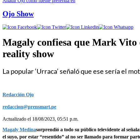
Añadir
Ojo
como fuente preferida en
Ojo Show
Magaly confiesa que Mark Vito 
reality show
La popular ‘Urraca’ señaló que ese sería el mo
Redacción Ojo
redaccion@prensmart.pe
Actualizado el 18/08/2023, 05:51 p.m.
Magaly Medina
sorprendió a todo su público televidente al señal
el suyo, por estar “resentido” al no ser llamado para formar pa