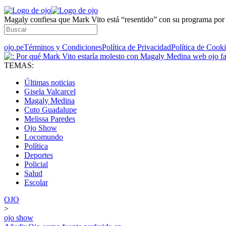
Magaly confiesa que Mark Vito está “resentido” con su programa por 
ojo.pe
Términos y Condiciones
Política de Privacidad
Política de Cook
TEMAS:
Últimas noticias
Gisela Valcarcel
Magaly Medina
Cuto Guadalupe
Melissa Paredes
Ojo Show
Locomundo
Política
Deportes
Policial
Salud
Escolar
OJO
>
ojo show