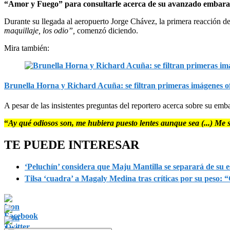
“Amor y Fuego” para consultarle acerca de su avanzado embara
Durante su llegada al aeropuerto Jorge Chávez, la primera reacción de
maquillaje, los odio”,
comenzó diciendo.
Mira también:
Brunella Horna y Richard Acuña: se filtran primeras imágenes o
A pesar de las insistentes preguntas del reportero acerca sobre su emb
“
Ay qué odiosos son, me hubiera puesto lentes aunque sea (...) Me
TE PUEDE INTERESAR
‘Peluchín’ considera que Maju Mantilla se separará de su 
Tilsa ‘cuadra’ a Magaly Medina tras críticas por su peso: