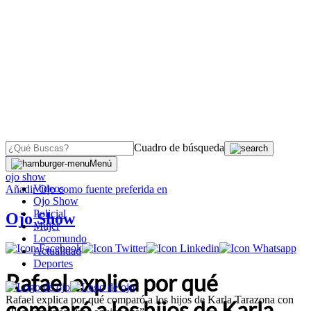
Cuadro de búsqueda
OJO
>
Menú
ojo show
Videos
Añadir
Ojo
como fuente preferida en
Ojo Show
Policial
Ojo Show
Mujer
Locomundo
Actualidad
Deportes
Rafael explica por qué
Rafael explica por qué comparó a los hijos de Karla Tarazona con
comparó a los hijos de Karla