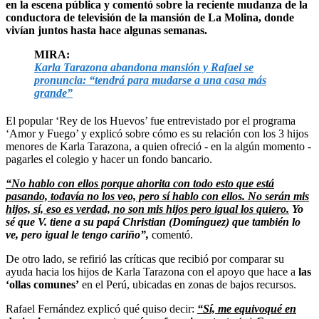
en la escena pública y comentó sobre la reciente mudanza de la
conductora de televisión de la mansión de La Molina, donde
vivían juntos hasta hace algunas semanas.
MIRA:
Karla Tarazona abandona mansión y Rafael se
pronuncia: “tendrá para mudarse a una casa más
grande”
El popular ‘Rey de los Huevos’ fue entrevistado por el programa
‘Amor y Fuego’ y explicó sobre cómo es su relación con los 3 hijos
menores de Karla Tarazona, a quien ofreció - en la algún momento -
pagarles el colegio y hacer un fondo bancario.
“No hablo con ellos porque ahorita con todo esto que está
pasando, todavía no los veo, pero sí hablo con ellos. No serán mis
hijos, sí, eso es verdad, no son mis hijos pero igual los quiero.
Yo
sé que V. tiene a su papá Christian (Domínguez) que también lo
ve, pero igual le tengo cariño”
,
comentó.
De otro lado, se refirió las críticas que recibió por comparar su
ayuda hacia los hijos de Karla Tarazona con el apoyo que hace a
las
‘ollas comunes’
en el Perú, ubicadas en zonas de bajos recursos.
Rafael Fernández explicó qué quiso decir:
“Sí, me equivoqué en