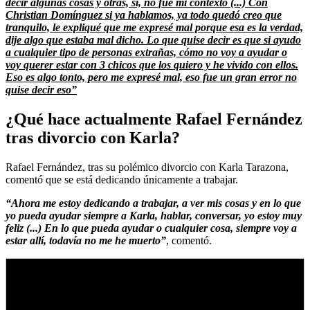
decir algunas cosas y otras, sí, no fue mi contexto (...) Con
Christian Domínguez si ya hablamos, ya todo quedó creo que
tranquilo, le expliqué que me expresé mal porque esa es la verdad,
dije algo que estaba mal dicho. Lo que quise decir es que si ayudo
a cualquier tipo de personas extrañas, cómo no voy a ayudar o
voy querer estar con 3 chicos que los quiero y he vivido con ellos.
Eso es algo tonto, pero me expresé mal, eso fue un gran error no
quise decir eso”
¿Qué hace actualmente Rafael Fernández
tras divorcio con Karla?
Rafael Fernández, tras su polémico divorcio con Karla Tarazona,
comentó que se está dedicando únicamente a trabajar.
“Ahora me estoy dedicando a trabajar, a ver mis cosas y en lo que
yo pueda ayudar siempre a Karla, hablar, conversar, yo estoy muy
feliz (...) En lo que pueda ayudar o cualquier cosa, siempre voy a
estar allí, todavía no me he muerto”
, comentó.