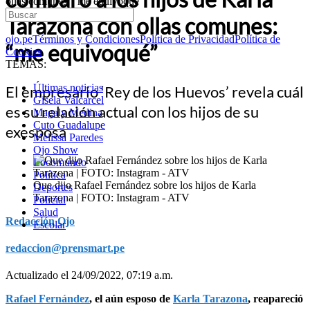
ollas comunes: “me equivoqué”
Tarazona con ollas comunes:
ojo.pe
Términos y Condiciones
Política de Privacidad
Política de
“me equivoqué”
Cookies
TEMAS:
Últimas noticias
El empresario ‘Rey de los Huevos’ revela cuál
Gisela Valcarcel
es su relación actual con los hijos de su
Magaly Medina
Cuto Guadalupe
exesposa
Melissa Paredes
Ojo Show
Locomundo
Política
Que dijo Rafael Fernández sobre los hijos de Karla
Deportes
Tarazona | FOTO: Instagram - ATV
Policial
Salud
Redacción Ojo
Escolar
redaccion@prensmart.pe
Actualizado el 24/09/2022, 07:19 a.m.
Rafael Fernández
, el aún esposo de
Karla Tarazona
, reapareció