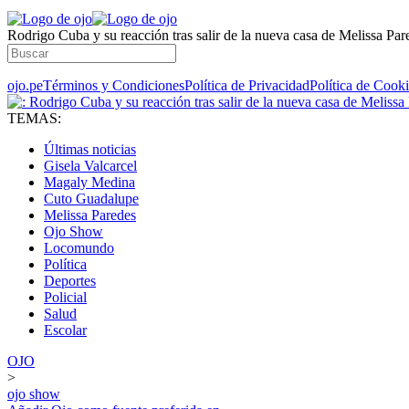
Rodrigo Cuba y su reacción tras salir de la nueva casa de Melissa P
ojo.pe
Términos y Condiciones
Política de Privacidad
Política de Cook
TEMAS:
Últimas noticias
Gisela Valcarcel
Magaly Medina
Cuto Guadalupe
Melissa Paredes
Ojo Show
Locomundo
Política
Deportes
Policial
Salud
Escolar
OJO
>
ojo show