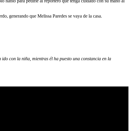
olo habló para pedirle al reportero que tenga cuidado con su mano al
uerdo, generando que Melissa Paredes se vaya de la casa.
 ido con la niña, mientras él ha puesto una constancia en la