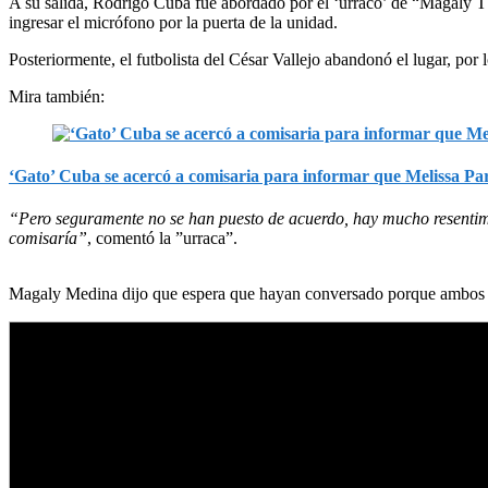
A su salida, Rodrigo Cuba fue abordado por el ‘urraco’ de “Magaly TV 
ingresar el micrófono por la puerta de la unidad.
Posteriormente, el futbolista del César Vallejo abandonó el lugar, po
Mira también:
‘Gato’ Cuba se acercó a comisaria para informar que Melissa P
“Pero seguramente no se han puesto de acuerdo, hay mucho resentimien
comisaría”
, comentó la ”urraca”.
Magaly Medina dijo que espera que hayan conversado porque ambos pa