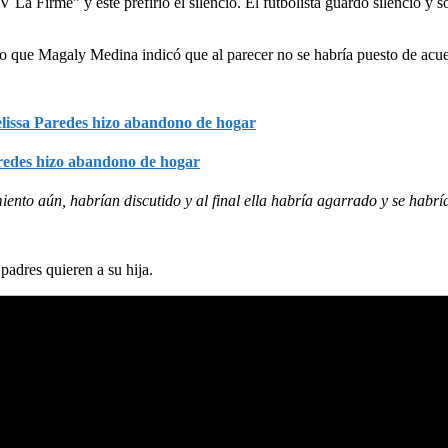
La Firme” y este prefirió el silencio. El futbolista guardó silencio y s
r lo que Magaly Medina indicó que al parecer no se habría puesto de ac
aredes hizo abandono de hogar
to aún, habrían discutido y al final ella habría agarrado y se habría
dres quieren a su hija.