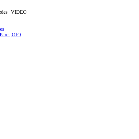
aredes | VIDEO
ies