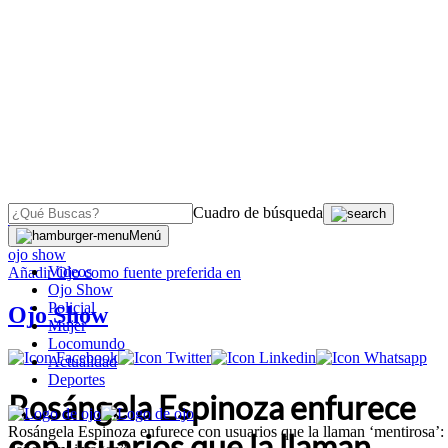
Cuadro de búsqueda
OJO
>
Menú
ojo show
Videos
Añadir
Ojo
como fuente preferida en
Ojo Show
Policial
Ojo Show
Mujer
Locomundo
Actualidad
Deportes
Rosángela Espinoza enfurece
Rosángela Espinoza enfurece con usuarios que la llaman ‘mentirosa’:
con usuarios que la llaman