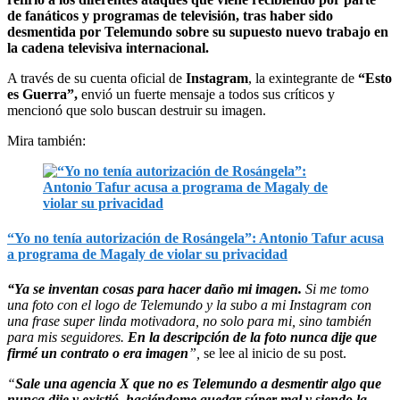
de fanáticos y programas de televisión, tras haber sido
desmentida por Telemundo sobre su supuesto nuevo trabajo en
la cadena televisiva internacional.
A través de su cuenta oficial de
Instagram
, la exintegrante de
“Esto
es Guerra”,
envió un fuerte mensaje a todos sus críticos y
mencionó que solo buscan destruir su imagen.
Mira también:
“Yo no tenía autorización de Rosángela”: Antonio Tafur acusa
a programa de Magaly de violar su privacidad
“Ya se inventan cosas para hacer daño mi imagen.
Si me tomo
una foto con el logo de Telemundo y la subo a mi Instagram con
una frase super linda motivadora, no solo para mi, sino también
para mis seguidores.
En la descripción de la foto nunca dije que
firmé un contrato o era imagen
”,
se lee al inicio de su post.
“
Sale una agencia X que no es Telemundo a desmentir algo que
nunca dije
y existió, haciéndome quedar súper mal y siendo la