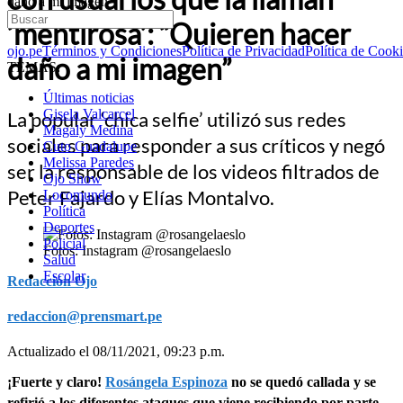
daño a mi imagen”
‘mentirosa’: “Quieren hacer
ojo.pe
Términos y Condiciones
Política de Privacidad
Política de Cook
daño a mi imagen”
TEMAS:
Últimas noticias
Gisela Valcarcel
La popular ‘chica selfie’ utilizó sus redes
Magaly Medina
sociales para responder a sus críticos y negó
Cuto Guadalupe
Melissa Paredes
ser la responsable de los videos filtrados de
Ojo Show
Peter Fajardo y Elías Montalvo.
Locomundo
Política
Deportes
Policial
Fotos: Instagram @rosangelaeslo
Salud
Escolar
Redacción Ojo
redaccion@prensmart.pe
Actualizado el 08/11/2021, 09:23 p.m.
¡Fuerte y claro!
Rosángela Espinoza
no se quedó callada y se
refirió a los diferentes ataques que viene recibiendo por parte