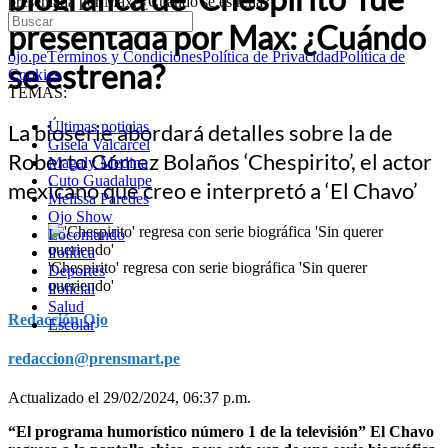
presentada por Max: ¿Cuándo se estrena?
presentada por Max: ¿Cuándo
ojo.pe
Términos y Condiciones
Política de Privacidad
Política de
se estrena?
Cookies
TEMAS:
Últimas noticias
La bioserie abordará detalles sobre la de
Gisela Valcarcel
Roberto Gómez Bolaños ‘Chespirito’, el actor
Magaly Medina
Cuto Guadalupe
mexicano que creo e interpretó a ‘El Chavo’
Melissa Paredes
Ojo Show
Locomundo
Política
'Chespirito' regresa con serie biográfica 'Sin querer
Deportes
queriendo'
Policial
Salud
Redacción Ojo
Escolar
redaccion@prensmart.pe
Actualizado el 29/02/2024, 06:37 p.m.
“El programa humorístico número 1 de la televisión” El Chavo