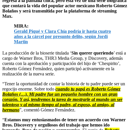
regresa a la pantalla chica, pero esta vez de una serie biográfica
que contará la vida del popular actor mexicano Roberto Gómez
Bolaños y será transmitida por la plataforma de streaming
Max.
MIRA:
Gerald Piqué y Clara Chía podría ir hasta cuatro
años a la cárcel por presunto delito, según Jordi
Martin
La producción de la bioserie titulada ‘
Sin querer queriendo
’ está a
cargo de Warner Bros, THR3 Media Group, y Discovery, además
cuenta con la aprobación y participación del hijo de ‘Chespirito’,
Roberto Gómez Fernández, quien participó activamente en la
realización de la nueva serie.
“Tener la oportunidad de contar la historia de tu padre puede ser un
regocijo enorme. Sobre todo
cuando tu papá es Roberto Gómez
Bolaños (…). Mi padre fue un pequeño hombre con un gran
corazón. Y así, tendremos la tarea de mostrarle al mundo un ser
talentoso y al mismo tiempo al padre, al esposo, al amigo, al
hermano
”, comentó Gómez Fernández.
“
Estamos muy entusiasmados de tener un acuerdo con Warner
Bros. Discovery y orgullosos del trabajo que hemos ido