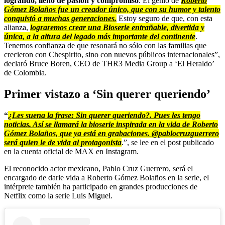
logrando, lleno de pasión y compromiso
. El genio de
Roberto
Gómez Bolaños fue un creador único, que con su humor y talento
conquistó a muchas generaciones.
Estoy seguro de que, con esta
alianza,
lograremos crear una Bioserie entrañable, divertida y
única, a la altura del legado más importante del continente
.
Tenemos confianza de que resonará no sólo con las familias que
crecieron con Chespirito, sino con nuevos públicos internacionales”,
declaró Bruce Boren, CEO de THR3 Media Group a ‘El Heraldo’
de Colombia.
Primer vistazo a ‘Sin querer queriendo’
“
¿Les suena la frase: Sin querer queriendo?. Pues les tengo
noticias. Así se llamará la bioserie inspirada en la vida de Roberto
Gómez Bolaños, que ya está en grabaciones. @pablocruzguerrero
será quien le de vida al protagonista
.”, se lee en el post publicado
en la cuenta oficial de MAX en Instagram.
El reconocido actor mexicano, Pablo Cruz Guerrero, será el
encargado de darle vida a Roberto Gómez Bolaños en la serie, el
intérprete también ha participado en grandes producciones de
Netflix como la serie Luis Miguel.