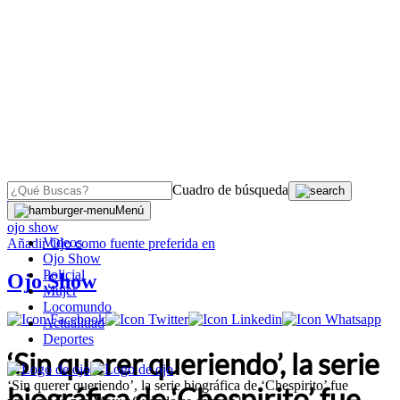
Cuadro de búsqueda
OJO
>
Menú
ojo show
Videos
Añadir
Ojo
como fuente preferida en
Ojo Show
Policial
Ojo Show
Mujer
Locomundo
Actualidad
Deportes
‘Sin querer queriendo’, la serie
‘Sin querer queriendo’, la serie biográfica de ‘Chespirito’ fue
biográfica de ‘Chespirito’ fue