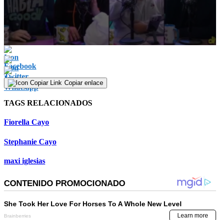
0
seconds
of
1
minute,
Copiar enlace
4
seconds
TAGS RELACIONADOS
Fiorella Cayo
Stephanie Cayo
maxi iglesias