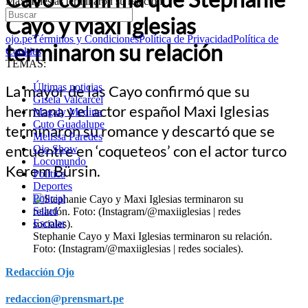
Maxi Iglesias terminaron su relación
Cayo y Maxi Iglesias
ojo.pe
Términos y Condiciones
Política de Privacidad
Política de
terminaron su relación
Cookies
TEMAS:
Últimas noticias
La mayor de las Cayo confirmó que su
Gisela Valcarcel
hermana y el actor español Maxi Iglesias
Magaly Medina
Cuto Guadalupe
terminaron su romance y descartó que se
Melissa Paredes
encuentre en ‘coqueteos’ con el actor turco
Ojo Show
Locomundo
Kerem Bürsin.
Política
Deportes
Policial
Salud
Escolar
Stephanie Cayo y Maxi Iglesias terminaron su relación.
Foto: (Instagram/@maxiiglesias | redes sociales).
Redacción Ojo
redaccion@prensmart.pe