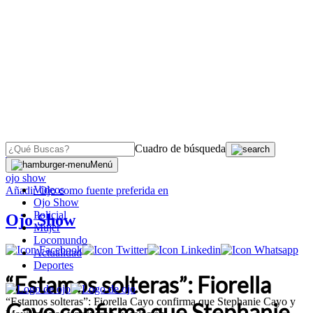
Cuadro de búsqueda
OJO
>
Menú
ojo show
Videos
Añadir
Ojo
como fuente preferida en
Ojo Show
Policial
Ojo Show
Mujer
Locomundo
Actualidad
Deportes
“Estamos solteras”: Fiorella
“Estamos solteras”: Fiorella Cayo confirma que Stephanie Cayo y
Cayo confirma que Stephanie