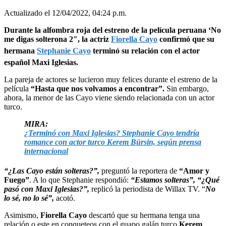
Actualizado el 12/04/2022, 04:24 p.m.
Durante la alfombra roja del estreno de la película peruana ‘No
me digas solterona 2″, la actriz
Fiorella Cayo
confirmó que su
hermana
Stephanie Cayo
terminó su relación con el actor
español Maxi Iglesias.
La pareja de actores se lucieron muy felices durante el estreno de la
película
“Hasta que nos volvamos a encontrar”.
Sin embargo,
ahora, la menor de las Cayo viene siendo relacionada con un actor
turco.
MIRA:
¿Terminó con Maxi Iglesias? Stephanie Cayo tendría
romance con actor turco Kerem Bürsin, según prensa
internacional
“¿Las Cayo están solteras?”,
preguntó la reportera de
“Amor y
Fuego”
. A lo que Stephanie respondió:
“Estamos solteras”, “¿Qué
pasó con Maxi Iglesias?”,
replicó la periodista de Willax TV. “
No
lo sé, no lo sé”,
acotó.
Asimismo,
Fiorella Cayo
descartó que su hermana tenga una
relación o este en conqueteos con el guapo galán turco
Kerem