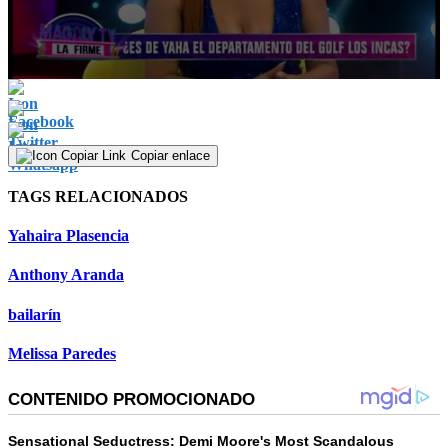
0
seconds
of
47
seconds
Copiar enlace
TAGS RELACIONADOS
Yahaira Plasencia
Anthony Aranda
bailarín
Melissa Paredes