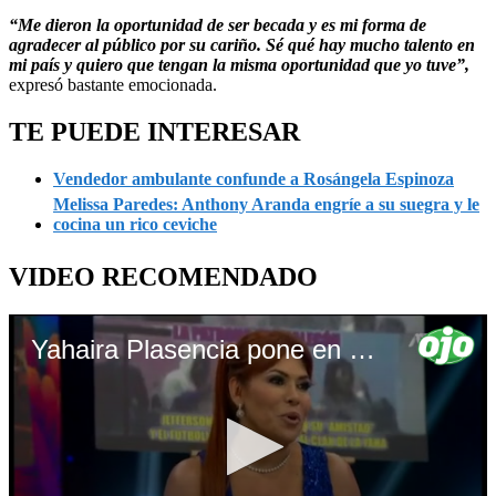
“Me dieron la oportunidad de ser becada y es mi forma de
agradecer al público por su cariño. Sé qué hay mucho talento en
mi país y quiero que tengan la misma oportunidad que yo tuve”,
expresó bastante emocionada.
TE PUEDE INTERESAR
Vendedor ambulante confunde a Rosángela Espinoza
Melissa Paredes: Anthony Aranda engríe a su suegra y le
cocina un rico ceviche
VIDEO RECOMENDADO
Yahaira Plasencia pone en aprietos a Magaly Medina por imágenes privadas | ATV | TROME