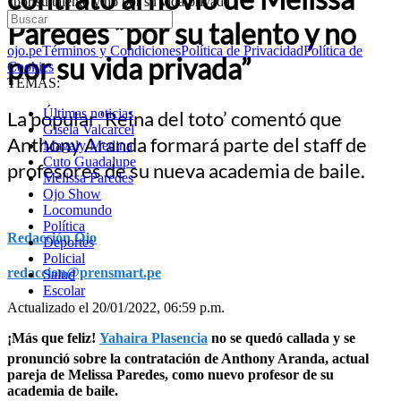
“por su talento y no por su vida privada”
Paredes “por su talento y no
ojo.pe
Términos y Condiciones
Política de Privacidad
Política de
por su vida privada”
Cookies
TEMAS:
Últimas noticias
La popular ‘Reina del toto’ comentó que
Gisela Valcarcel
Anthony Aranda formará parte del staff de
Magaly Medina
Cuto Guadalupe
profesores de su nueva academia de baile.
Melissa Paredes
Ojo Show
Locomundo
Política
Redacción Ojo
Deportes
Policial
redaccion@prensmart.pe
Salud
Escolar
Actualizado el 20/01/2022, 06:59 p.m.
¡Más que feliz!
Yahaira Plasencia
no se quedó callada y se
pronunció sobre la contratación de Anthony Aranda, actual
pareja de Melissa Paredes, como nuevo profesor de su
academia de baile.