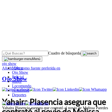
Cuadro de búsqueda
OJO
>
Menú
ojo show
Videos
Añadir
Ojo
como fuente preferida en
Ojo Show
Policial
Ojo Show
Mujer
Locomundo
Actualidad
Deportes
Yahaira Plasencia asegura que
Yahaira Plasencia asegura que contrató al novio de Melissa Paredes
contrató al novio de Melissa