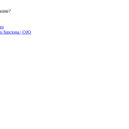
siste?
ies