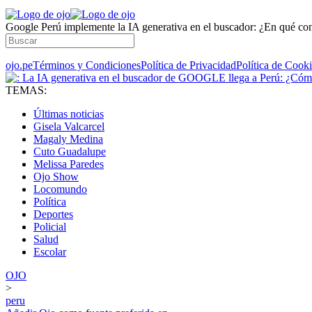
Google Perú implemente la IA generativa en el buscador: ¿En qué con
ojo.pe
Términos y Condiciones
Política de Privacidad
Política de Cook
TEMAS:
Últimas noticias
Gisela Valcarcel
Magaly Medina
Cuto Guadalupe
Melissa Paredes
Ojo Show
Locomundo
Política
Deportes
Policial
Salud
Escolar
OJO
>
peru