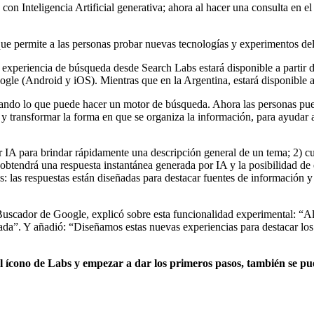
con Inteligencia Artificial generativa; ahora al hacer una consulta en 
e permite a las personas probar nuevas tecnologías y experimentos del 
 experiencia de búsqueda desde Search Labs estará disponible a partir 
oogle (Android y iOS). Mientras que en la Argentina, estará disponible a
ntando lo que puede hacer un motor de búsqueda. Ahora las personas p
transformar la forma en que se organiza la información, para ayudar a 
or IA para brindar rápidamente una descripción general de un tema; 2)
 obtendrá una respuesta instantánea generada por IA y la posibilidad de
les: las respuestas están diseñadas para destacar fuentes de informació
scador de Google, explicó sobre esta funcionalidad experimental: “Al 
lada”. Y añadió: “Diseñamos estas nuevas experiencias para destacar los
el ícono de Labs y empezar a dar los primeros pasos, también se pu