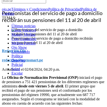
ojo.pe
Términos y Condiciones
Política de Privacidad
Política de
Pensionistas del servicio de pago a domicilio
Cookies
TEMAS:
recibirán sus pensiones del 11 al 20 de abril
Últimas noticias
Gisela Valcarcel
Magaly Medina
Pensionistas del servicio de pago a domicilio recibirán
Cuto Guadalupe
sus pensiones del 11 al 20 de abril
Melissa Paredes
Ojo Show
Redacción Ojo
Locomundo
Política
redaccion@prensmart.pe
Deportes
Policial
Salud
Actualizado el 02/04/2024, 04:20 p.m.
Escolar
La
Oficina de Normalización Previsional (ONP)
iniciará el pago
de pensiones a 751 421 pensionistas de los diferentes regímenes que
administra
desde este viernes 5 de abril
. El primer grupo que
recibirá el pago de sus pensiones será el conformado por los
pensionistas del régimen 19990, que actualmente son 687 717
asegurados. Según el cronograma se iniciará con la modalidad de
abono en cuenta de acuerdo con las siguientes fechas: