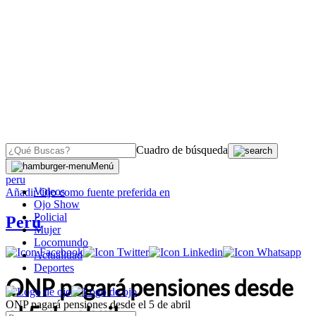
Cuadro de búsqueda
OJO
>
Menú
peru
Videos
Añadir
Ojo
como fuente preferida en
Ojo Show
Policial
Perú
Mujer
Locomundo
Actualidad
Deportes
ONP pagará pensiones desde
ONP pagará pensiones desde el 5 de abril
el 5 de abril