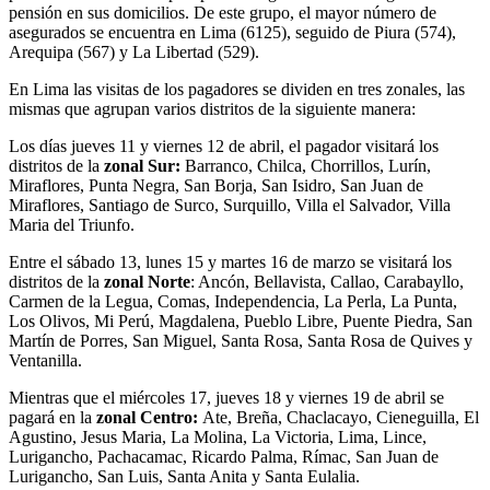
pensión en sus domicilios. De este grupo, el mayor número de
asegurados se encuentra en Lima (6125), seguido de Piura (574),
Arequipa (567) y La Libertad (529).
En Lima las visitas de los pagadores se dividen en tres zonales, las
mismas que agrupan varios distritos de la siguiente manera:
Los días jueves 11 y viernes 12 de abril, el pagador visitará los
distritos de la
zonal Sur:
Barranco, Chilca, Chorrillos, Lurín,
Miraflores, Punta Negra, San Borja, San Isidro, San Juan de
Miraflores, Santiago de Surco, Surquillo, Villa el Salvador, Villa
Maria del Triunfo.
Entre el sábado 13, lunes 15 y martes 16 de marzo se visitará los
distritos de la
zonal Norte
: Ancón, Bellavista, Callao, Carabayllo,
Carmen de la Legua, Comas, Independencia, La Perla, La Punta,
Los Olivos, Mi Perú, Magdalena, Pueblo Libre, Puente Piedra, San
Martín de Porres, San Miguel, Santa Rosa, Santa Rosa de Quives y
Ventanilla.
Mientras que el miércoles 17, jueves 18 y viernes 19 de abril se
pagará en la
zonal Centro:
Ate, Breña, Chaclacayo, Cieneguilla, El
Agustino, Jesus Maria, La Molina, La Victoria, Lima, Lince,
Lurigancho, Pachacamac, Ricardo Palma, Rímac, San Juan de
Lurigancho, San Luis, Santa Anita y Santa Eulalia.